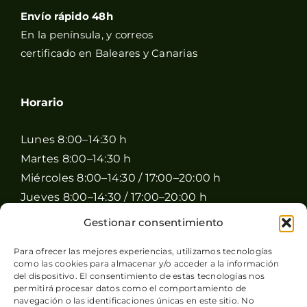
Envío rápido 48h
En la península, y correos
certificado en Baleares y Canarias
Horario
Lunes 8:00–14:30 h
Martes 8:00–14:30 h
Miércoles 8:00–14:30 / 17:00–20:00 h
Jueves 8:00–14:30 / 17:00–20:00 h
Viernes 8:00–14:30 / 17:00–20:00 h
Gestionar consentimiento
Sábado 8:00–15:00 h
Para ofrecer las mejores experiencias, utilizamos tecnologías
Domingo Cerrado
como las cookies para almacenar y/o acceder a la información
del dispositivo. El consentimiento de estas tecnologías nos
permitirá procesar datos como el comportamiento de
navegación o las identificaciones únicas en este sitio. No