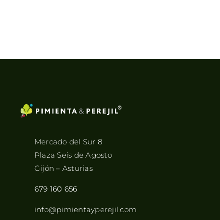
Mercado del Sur 8
Plaza Seis de Agosto
Gijón – Asturias
679 160 656
info@pimientayperejil.com