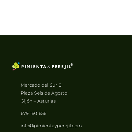
Mercado del Sur 8
Plaza Seis de Agosto
Gijón – Asturias
679 160 656
info@pimientayperejil.com