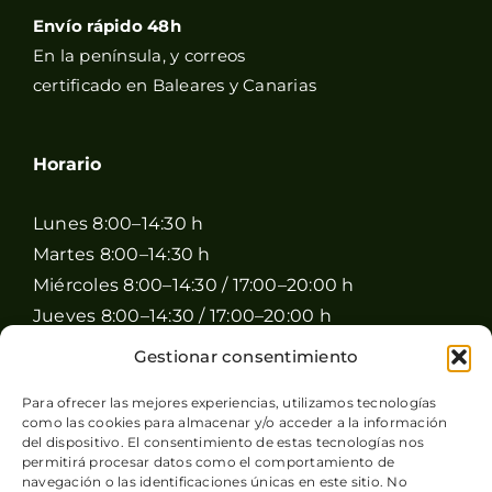
Envío rápido 48h
En la península, y correos
certificado en Baleares y Canarias
Horario
Lunes 8:00–14:30 h
Martes 8:00–14:30 h
Miércoles 8:00–14:30 / 17:00–20:00 h
Jueves 8:00–14:30 / 17:00–20:00 h
Viernes 8:00–14:30 / 17:00–20:00 h
Gestionar consentimiento
Sábado 8:00–15:00 h
Para ofrecer las mejores experiencias, utilizamos tecnologías
Domingo Cerrado
como las cookies para almacenar y/o acceder a la información
del dispositivo. El consentimiento de estas tecnologías nos
permitirá procesar datos como el comportamiento de
navegación o las identificaciones únicas en este sitio. No