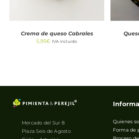
Crema de queso Cabrales
Queso
5,95
€
IVA incluido
Informa
Quienes s
Mercado del Sur 8
Forma de 
Plaza Seis de Agosto
Proceso d