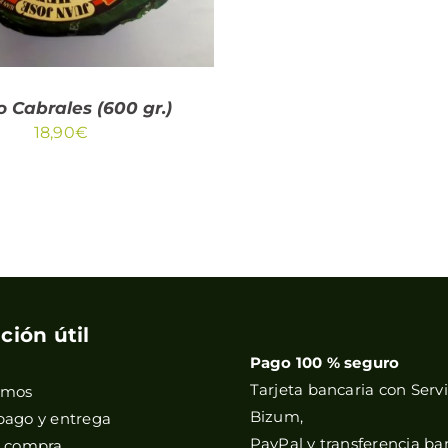
 Cabrales (600 gr.)
18,90
€
ción útil
Pago 100 % seguro
Tarjeta bancaria con Servi
omos
Bizum,
pago y entrega
PayPal y transferencia ba
e compra