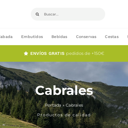
Buscar:
Fabada
Embutidos
Bebidas
Conservas
Cestas
pedidos de +150€
ENVÍOS GRATIS
Cabrales
Portada
»
Cabrales
Productos de calidad