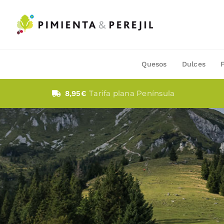
Saltar
al
contenido
Quesos
Dulces
Tarifa plana Península
8,95€