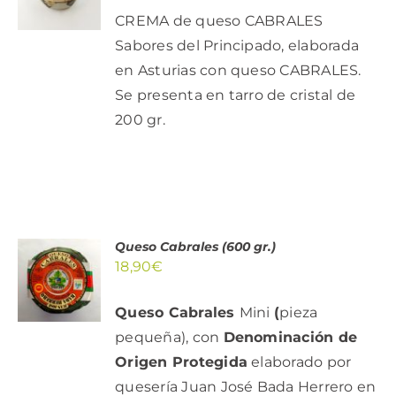
/
CREMA de queso CABRALES
DETALLES
Sabores del Principado, elaborada
en Asturias con queso CABRALES.
Se presenta en tarro de cristal de
200 gr.
Queso Cabrales (600 gr.)
AÑADIR
18,90
€
AL
CARRITO
/
Queso Cabrales
Mini
(
pieza
DETALLES
pequeña), con
Denominación de
Origen Protegida
elaborado por
quesería Juan José Bada Herrero en