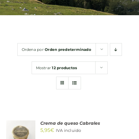
Bebidas
Conservas
Ordena por
Orden predeterminado
Cestas
Mostrar
12 productos
Sin gluten
Contacto
Crema de queso Cabrales
AÑADIR
5,95
€
AL
IVA incluido
CARRITO