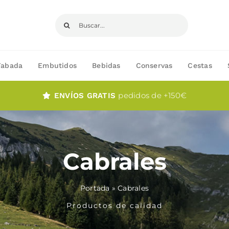
Buscar:
Fabada
Embutidos
Bebidas
Conservas
Cestas
pedidos de +150€
ENVÍOS GRATIS
Cabrales
Portada
»
Cabrales
Productos de calidad