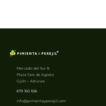
Mercado del Sur 8
Plaza Seis de Agosto
Gijón – Asturias
679 160 656
info@pimientayperejil.com