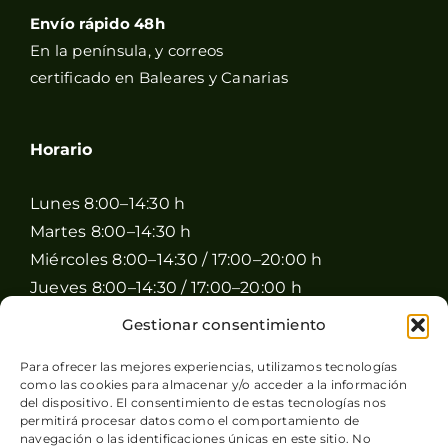
Envío rápido 48h
En la península, y correos
certificado en Baleares y Canarias
Horario
Lunes 8:00–14:30 h
Martes 8:00–14:30 h
Miércoles 8:00–14:30 / 17:00–20:00 h
Jueves 8:00–14:30 / 17:00–20:00 h
Viernes 8:00–14:30 / 17:00–20:00 h
Gestionar consentimiento
Sábado 8:00–15:00 h
Para ofrecer las mejores experiencias, utilizamos tecnologías
Domingo Cerrado
como las cookies para almacenar y/o acceder a la información
del dispositivo. El consentimiento de estas tecnologías nos
permitirá procesar datos como el comportamiento de
navegación o las identificaciones únicas en este sitio. No