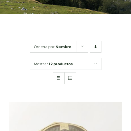
Bebidas
Conservas
Ordena por
Nombre
Cestas
Mostrar
12 productos
Sin gluten
Contacto