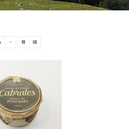
s
DIR AL CARRITO
/
QUICK VIEW