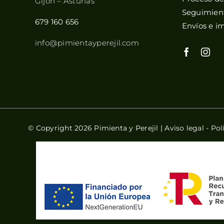
Gijón – Asturias
Seguimient
679 160 656
Envíos e i
info@pimientayperejil.com
© Copyright 2026 Pimienta y Perejil |
Aviso legal
-
Pol