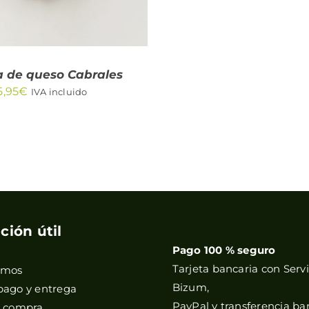
 de queso Cabrales
5,95
€
IVA incluido
ción útil
Pago 100 % seguro
Tarjeta bancaria con Servi
omos
Bizum,
pago y entrega
PayPal y transferencia ba
e compra