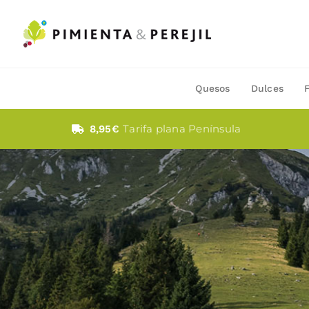
Saltar
al
contenido
Quesos
Dulces
Tarifa plana Península
8,95€