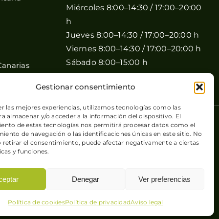
Miércoles 8:00–14:30 / 17:00–20:00
h
Jueves 8:00–14:30 / 17:00–20:00 h
Viernes 8:00–14:30 / 17:00–20:00 h
Sábado 8:00–15:00 h
Canarias
Domingo Cerrado
Gestionar consentimiento
er las mejores experiencias, utilizamos tecnologías como las
a almacenar y/o acceder a la información del dispositivo. El
 de cookies
| Sitio web desarrollado por
+QueGusto S.C.
ento de estas tecnologías nos permitirá procesar datos como el
ento de navegación o las identificaciones únicas en este sitio. No
o retirar el consentimiento, puede afectar negativamente a ciertas
icas y funciones.
ceptar
Denegar
Ver preferencias
Política de cookies
Política de privacidad
Aviso legal