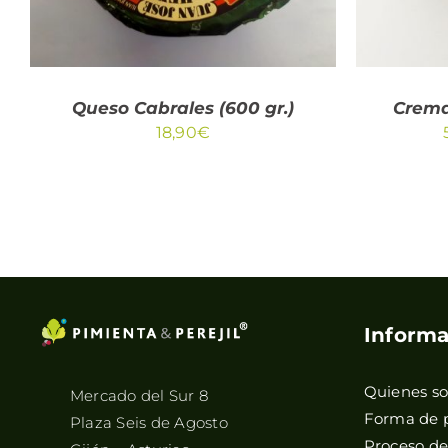
Queso Cabrales (600 gr.)
Crema
18,90
€
Informa
Quienes s
Mercado del Sur 8
Forma de 
Plaza Seis de Agosto
Proceso d