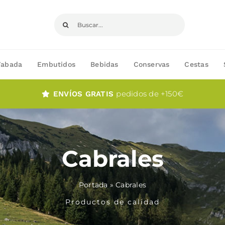
Buscar:
Fabada
Embutidos
Bebidas
Conservas
Cestas
pedidos de +150€
ENVÍOS GRATIS
Cabrales
Portada
»
Cabrales
Productos de calidad