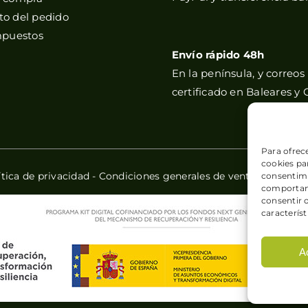
o del pedido
mpuestos
Envío rápido 48h
En la península, y correos
certificado en Baleares y 
Para ofrec
cookies par
ítica de privacidad
-
Condiciones generales de venta
-
Política
consentimi
comportami
consentir 
característ
A