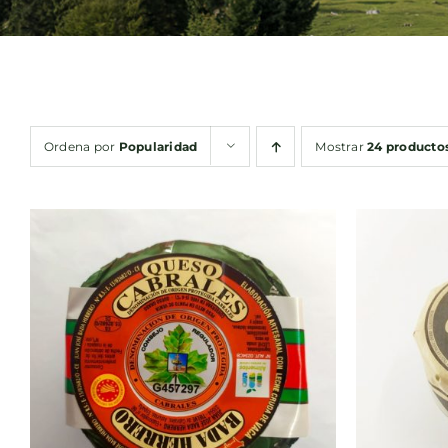
Ordena por
Popularidad
Mostrar
24 producto
AÑADIR AL CARRITO
/
AÑA
QUICK VIEW