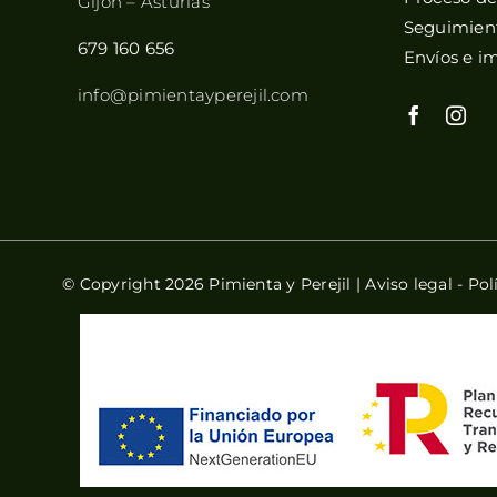
Gijón – Asturias
Seguimient
679 160 656
Envíos e i
info@pimientayperejil.com
© Copyright 2026 Pimienta y Perejil |
Aviso legal
-
Pol