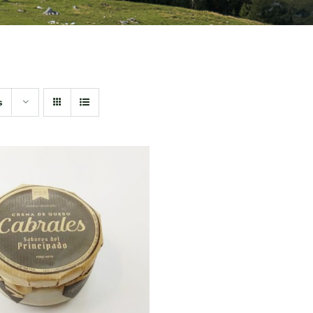
s
DIR AL CARRITO
/
QUICK VIEW