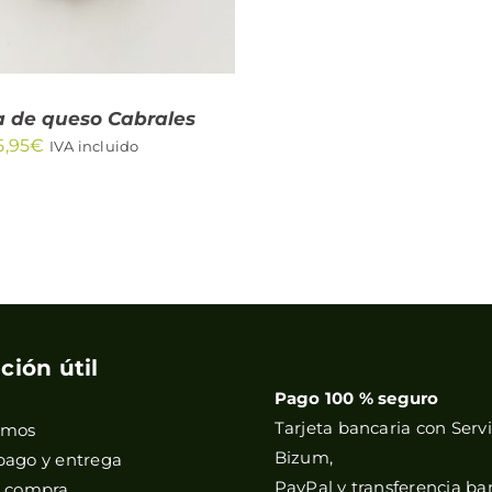
 de queso Cabrales
5,95
€
IVA incluido
ción útil
Pago 100 % seguro
Tarjeta bancaria con Servi
omos
Bizum,
pago y entrega
PayPal y transferencia ba
e compra