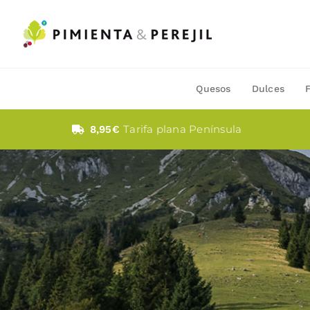
Saltar
al
contenido
Quesos
Dulces
Tarifa plana Península
8,95€