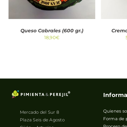
Queso Cabrales (600 gr.)
Crema
18,90
€
Informa
Quienes s
Mercado del Sur 8
Forma de 
Plaza Seis de Agosto
Proceso d