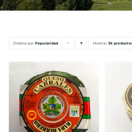
Ordena por
Popularidad
Mostrar
36 producto
AÑADIR AL CARRITO
/
AÑA
QUICK VIEW