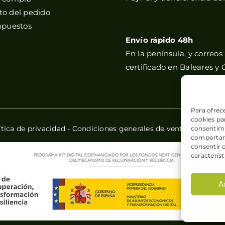
o del pedido
mpuestos
Envío rápido 48h
En la península, y correos
certificado en Baleares y 
Para ofrec
cookies par
ítica de privacidad
-
Condiciones generales de venta
-
Política
consentimi
comportami
consentir 
característ
A