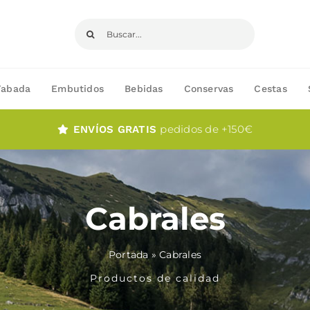
Buscar:
Fabada
Embutidos
Bebidas
Conservas
Cestas
pedidos de +150€
ENVÍOS GRATIS
Cabrales
Portada
»
Cabrales
Productos de calidad