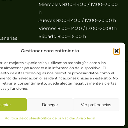
Miércoles 8:00–14:30 / 17:00–20:00
h
Jueves 8:00–14:30 / 17:00–20:00 h
Viernes 8:00–14:30 / 17:00–20:00 h
Sábado 8:00–15:00 h
Canarias
Domingo Cerrado
Gestionar consentimiento
er las mejores experiencias, utilizamos tecnologías como las
a almacenar y/o acceder a la información del dispositivo. El
 de cookies
| Sitio web desarrollado por
+QueGusto S.C.
ento de estas tecnologías nos permitirá procesar datos como el
ento de navegación o las identificaciones únicas en este sitio. No
o retirar el consentimiento, puede afectar negativamente a ciertas
icas y funciones.
ceptar
Denegar
Ver preferencias
Política de cookies
Política de privacidad
Aviso legal