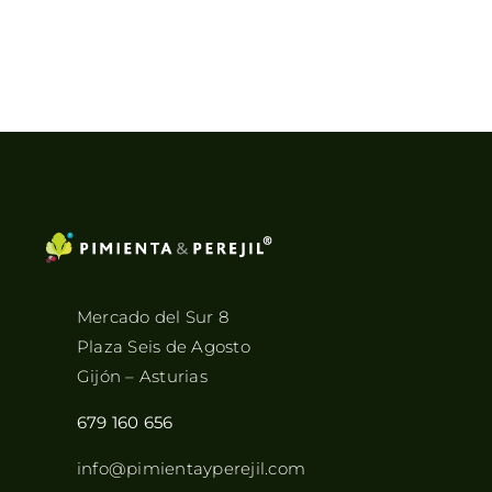
Mercado del Sur 8
Plaza Seis de Agosto
Gijón – Asturias
679 160 656
info@pimientayperejil.com