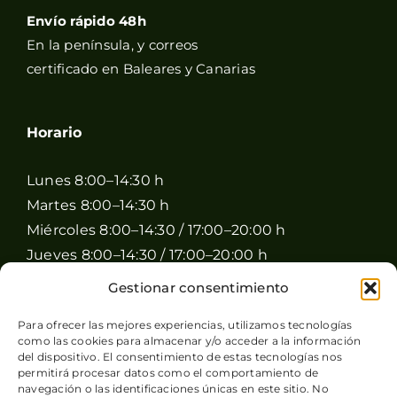
Envío rápido 48h
En la península, y correos
certificado en Baleares y Canarias
Horario
Lunes 8:00–14:30 h
Martes 8:00–14:30 h
Miércoles 8:00–14:30 / 17:00–20:00 h
Jueves 8:00–14:30 / 17:00–20:00 h
Viernes 8:00–14:30 / 17:00–20:00 h
Gestionar consentimiento
Sábado 8:00–15:00 h
Para ofrecer las mejores experiencias, utilizamos tecnologías
Domingo Cerrado
como las cookies para almacenar y/o acceder a la información
del dispositivo. El consentimiento de estas tecnologías nos
permitirá procesar datos como el comportamiento de
navegación o las identificaciones únicas en este sitio. No