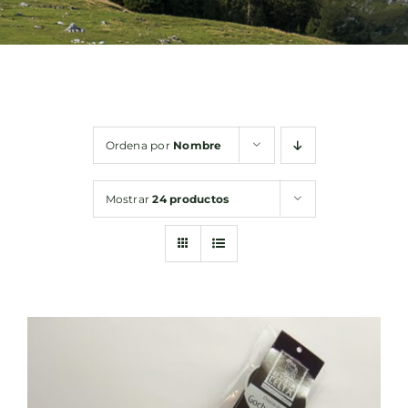
Bebidas
Conservas
Ordena por
Nombre
Cestas
Mostrar
24 productos
Sin gluten
Contacto