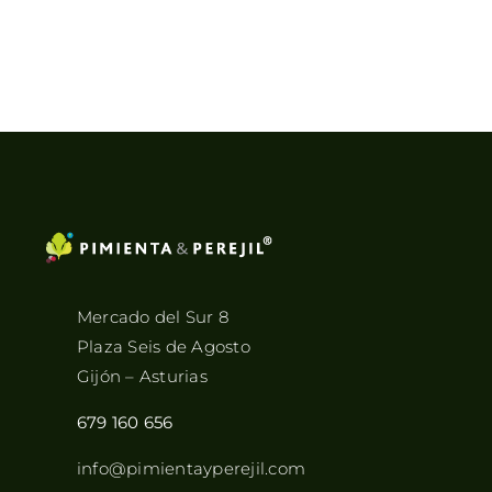
Mercado del Sur 8
Plaza Seis de Agosto
Gijón – Asturias
679 160 656
info@pimientayperejil.com