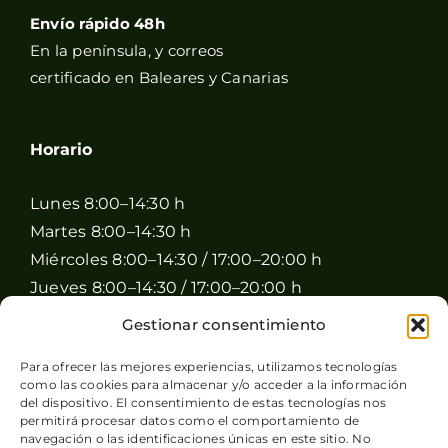
Envío rápido 48h
En la península, y correos
certificado en Baleares y Canarias
Horario
Lunes 8:00–14:30 h
Martes 8:00–14:30 h
Miércoles 8:00–14:30 / 17:00–20:00 h
Jueves 8:00–14:30 / 17:00–20:00 h
Viernes 8:00–14:30 / 17:00–20:00 h
Gestionar consentimiento
Sábado 8:00–15:00 h
Para ofrecer las mejores experiencias, utilizamos tecnologías
Domingo Cerrado
como las cookies para almacenar y/o acceder a la información
del dispositivo. El consentimiento de estas tecnologías nos
permitirá procesar datos como el comportamiento de
navegación o las identificaciones únicas en este sitio. No