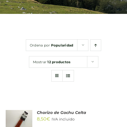
Bebidas
Conservas
Ordena por
Popularidad
Cestas
Mostrar
12 productos
Sin gluten
Contacto
Chorizo de Gochu Celta
AÑADIR
8,50
€
AL
IVA incluido
CARRITO