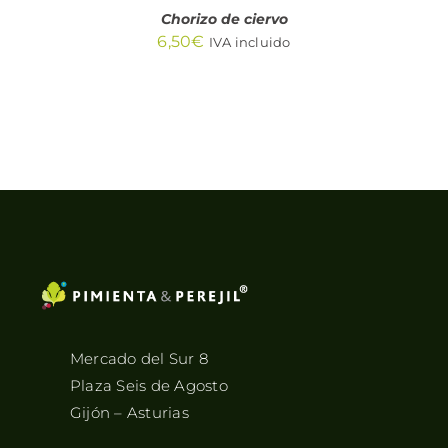
Chorizo de ciervo
6,50
€
IVA incluido
Mercado del Sur 8
Plaza Seis de Agosto
Gijón – Asturias