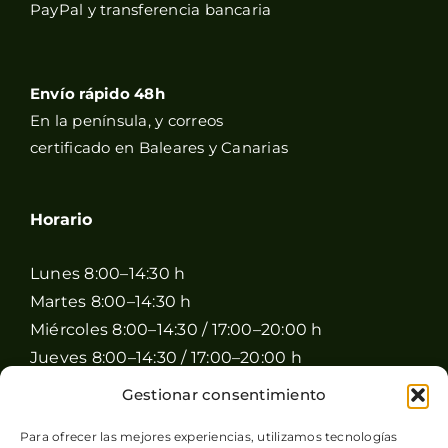
PayPal y transferencia bancaria
Envío rápido 48h
En la península, y correos
certificado en Baleares y Canarias
Horario
Lunes 8:00–14:30 h
Martes 8:00–14:30 h
Miércoles 8:00–14:30 / 17:00–20:00 h
Jueves 8:00–14:30 / 17:00–20:00 h
Viernes 8:00–14:30 / 17:00–20:00 h
Gestionar consentimiento
Sábado 8:00–15:00 h
Para ofrecer las mejores experiencias, utilizamos tecnologías
Domingo Cerrado