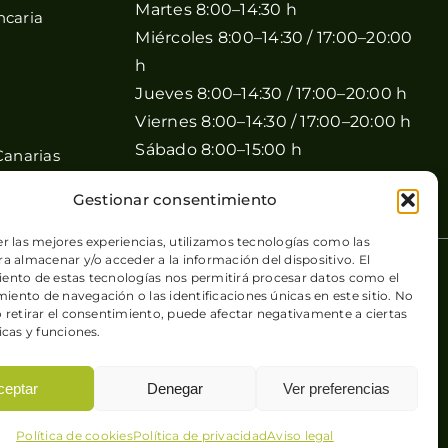
Martes 8:00–14:30 h
ncaria
Miércoles 8:00–14:30 / 17:00–20:00
h
Jueves 8:00–14:30 / 17:00–20:00 h
Viernes 8:00–14:30 / 17:00–20:00 h
Sábado 8:00–15:00 h
Canarias
Domingo Cerrado
Gestionar consentimiento
er las mejores experiencias, utilizamos tecnologías como las
a almacenar y/o acceder a la información del dispositivo. El
 de cookies
| Sitio web desarrollado por
+QueGusto S.C.
ento de estas tecnologías nos permitirá procesar datos como el
ento de navegación o las identificaciones únicas en este sitio. No
o retirar el consentimiento, puede afectar negativamente a ciertas
icas y funciones.
ceptar
Denegar
Ver preferencias
Política de cookies
Política de privacidad
Aviso legal