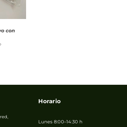
vo con
o
Horario
red,
Lunes 8:00–14:30 h