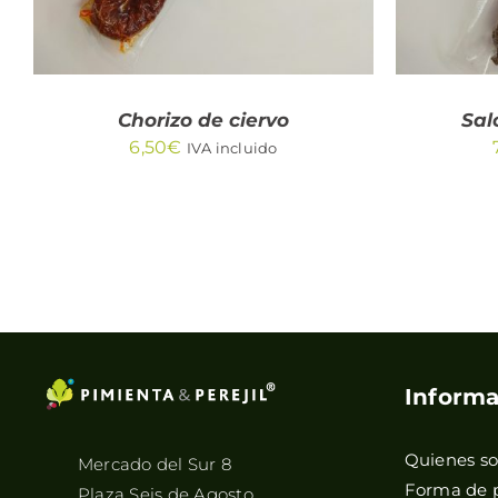
Chorizo de ciervo
Sal
6,50
€
IVA incluido
Informa
Quienes s
Mercado del Sur 8
Forma de 
Plaza Seis de Agosto