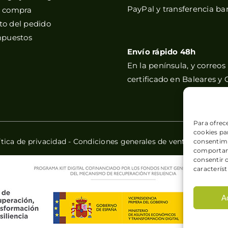
PayPal y transferencia ba
e compra
o del pedido
mpuestos
Envío rápido 48h
En la península, y correos
certificado en Baleares y 
Para ofrec
cookies par
ítica de privacidad
-
Condiciones generales de venta
-
Política
consentimi
comportami
consentir 
característ
A