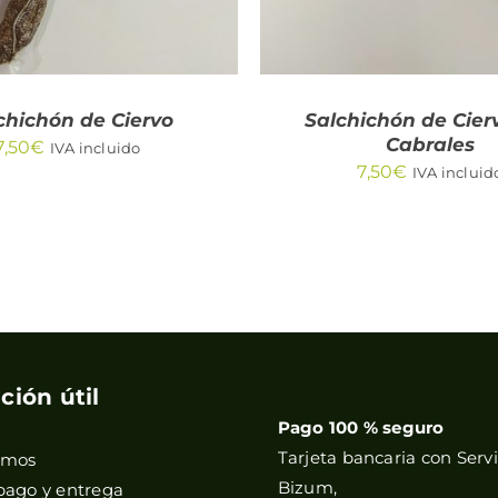
chichón de Ciervo
Salchichón de Cier
Cabrales
7,50
€
IVA incluido
7,50
€
IVA incluid
ción útil
Pago 100 % seguro
Tarjeta bancaria con Servi
omos
Bizum,
pago y entrega