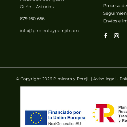
Proceso d
Gijón – Asturias
Seguimient
679 160 656
Envíos e i
info@pimientayperejil.com
© Copyright 2026 Pimienta y Perejil |
Aviso legal
-
Pol