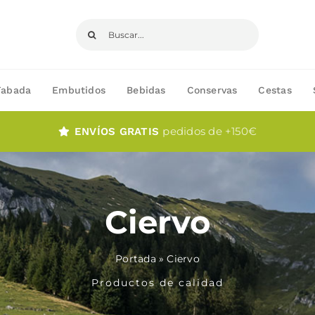
Buscar:
Fabada
Embutidos
Bebidas
Conservas
Cestas
pedidos de +150€
ENVÍOS GRATIS
Ciervo
Portada
»
Ciervo
Productos de calidad