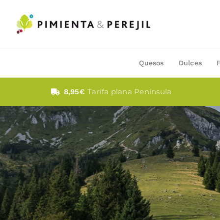
Saltar
al
contenido
Quesos
Dulces
Tarifa plana Península
8,95€