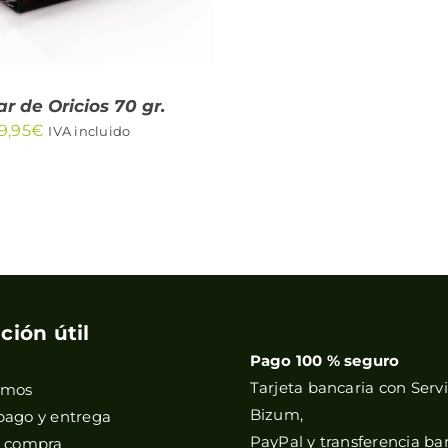
ar de Oricios 70 gr.
9,95
€
IVA incluido
ción útil
Pago 100 % seguro
Tarjeta bancaria con Servi
omos
Bizum,
pago y entrega
PayPal y transferencia ba
e compra