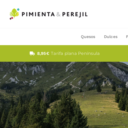
Saltar
al
contenido
Quesos
Dulces
Tarifa plana Península
8,95€