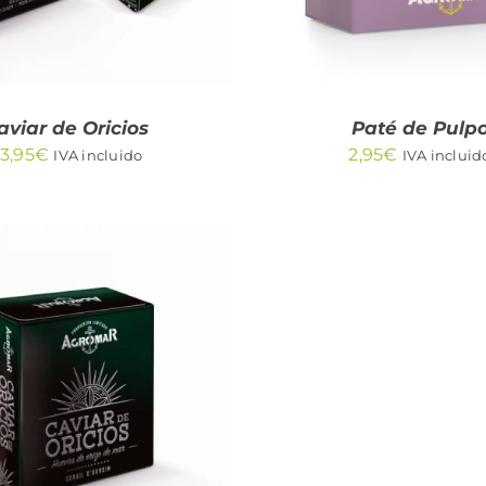
aviar de Oricios
Paté de Pulp
3,95
€
2,95
€
IVA incluido
IVA incluid
DIR AL CARRITO
/
QUICK VIEW