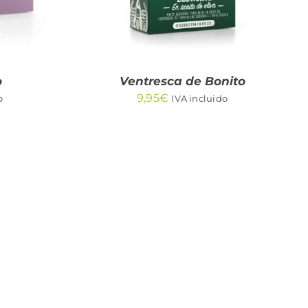
o
Ventresca de Bonito
9,95
€
o
IVA incluido