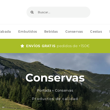
Buscar:
Fabada
Embutidos
Bebidas
Conservas
Cestas
pedidos de +150€
ENVÍOS GRATIS
Conservas
Portada
»
Conservas
Productos de calidad