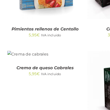
Pimientos rellenos de Centollo
C
5,95
€
3
IVA incluido
AÑADIR AL
CARRITO
/
QUICK
VIEW
Crema de queso Cabrales
5,95
€
IVA incluido
AÑA