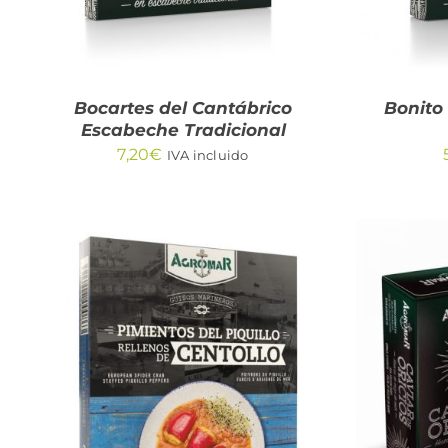
Bocartes del Cantábrico
Bonito
Escabeche Tradicional
7,20
€
IVA incluido
AÑADIR AL CARRITO
/
AÑA
QUICK VIEW