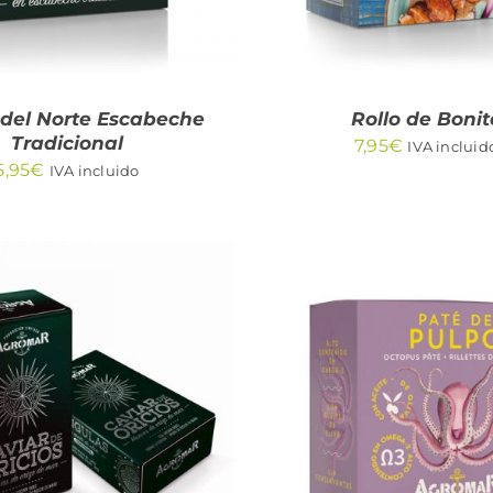
 del Norte Escabeche
Rollo de Bonit
Tradicional
7,95
€
IVA incluid
5,95
€
IVA incluido
DIR AL CARRITO
/
AÑADIR AL CARRITO
QUICK VIEW
QUICK VIEW