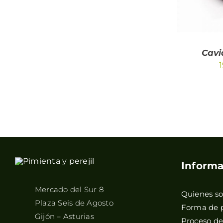
Cavi
1
Informa
Mercado del Sur 8
Quienes s
Plaza Seis de Agosto
Forma de 
Gijón – Asturias
Proceso d