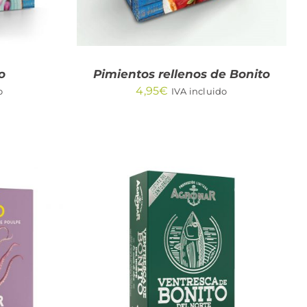
o
Pimientos rellenos de Bonito
4,95
€
o
IVA incluido
/
AÑADIR AL CARRITO
/
QUICK VIEW