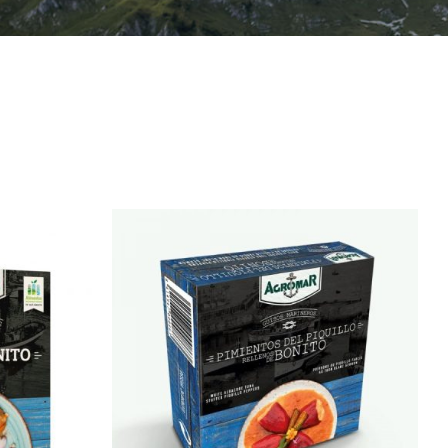
/
AÑADIR AL CARRITO
/
QUICK VIEW