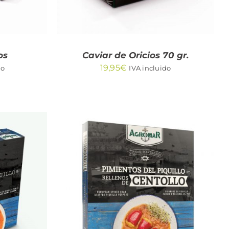
os
Caviar de Oricios 70 gr.
19,95
€
do
IVA incluido
/
AÑADIR AL CARRITO
/
QUICK VIEW