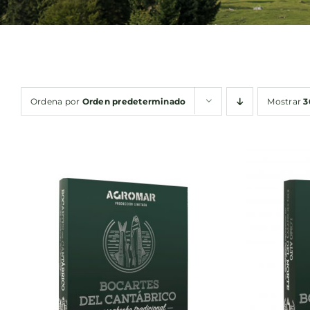
Ordena por
Orden predeterminado
Mostrar
3
AÑADIR AL CARRITO
/
AÑA
QUICK VIEW