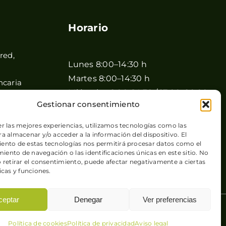
Horario
red,
Lunes 8:00–14:30 h
Martes 8:00–14:30 h
ncaria
Miércoles 8:00–14:30 / 17:00–20:00
Gestionar consentimiento
h
Jueves 8:00–14:30 / 17:00–20:00 h
er las mejores experiencias, utilizamos tecnologías como las
Viernes 8:00–14:30 / 17:00–20:00 h
a almacenar y/o acceder a la información del dispositivo. El
ento de estas tecnologías nos permitirá procesar datos como el
Sábado 8:00–15:00 h
Canarias
ento de navegación o las identificaciones únicas en este sitio. No
o retirar el consentimiento, puede afectar negativamente a ciertas
Domingo Cerrado
icas y funciones.
ceptar
Denegar
Ver preferencias
 de cookies
| Sitio web desarrollado por
+QueGusto S.C.
Política de cookies
Política de privacidad
Aviso legal