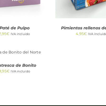
Paté de Pulpo
Pimientos rellenos d
2,95
€
4,95
€
IVA incluido
IVA incluid
R AL CARRITO
/
QUICK VIEW
tresca de Bonito
9,95
€
IVA incluido