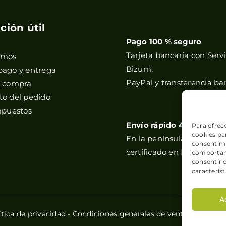
ción útil
Pago 100 % seguro
Tarjeta bancaria con Servi
omos
Bizum,
pago y entrega
PayPal y transferencia ba
e compra
o del pedido
mpuestos
Envío rápido 48h
Para ofrec
cookies par
En la península, y correos
consentimi
certificado en Baleares y 
comportami
consentir 
característ
A
ítica de privacidad
-
Condiciones generales de venta
-
Política