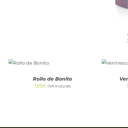
AÑADIR
AL
CARRITO
AÑADI
/
QUICK
Rollo de Bonito
Ven
VIEW
7,95
€
IVA incluido