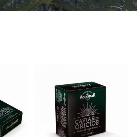
/
AÑADIR AL CARRITO
/
QUICK VIEW