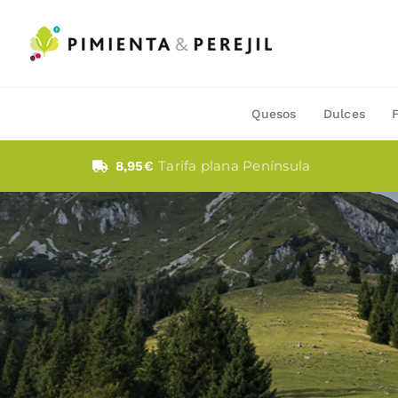
Saltar
al
contenido
Quesos
Dulces
Tarifa plana Península
8,95€