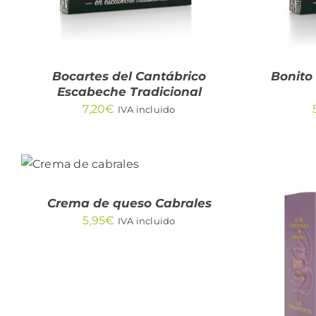
Bocartes del Cantábrico
Bonito
Escabeche Tradicional
7,20
€
IVA incluido
AÑADIR AL
CARRITO
/
QUICK
VIEW
Crema de queso Cabrales
5,95
€
IVA incluido
AÑA