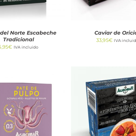
 del Norte Escabeche
Caviar de Orici
Tradicional
33,95
€
IVA inclui
5,95
€
IVA incluido
DIR AL CARRITO
/
AÑADIR AL CARRITO
QUICK VIEW
QUICK VIEW