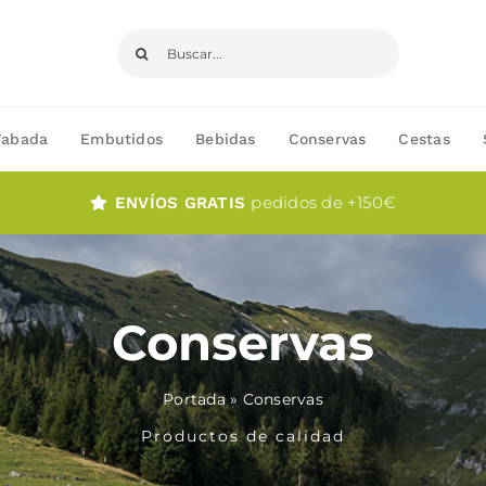
Buscar:
Fabada
Embutidos
Bebidas
Conservas
Cestas
pedidos de +150€
ENVÍOS GRATIS
Conservas
Portada
»
Conservas
Productos de calidad