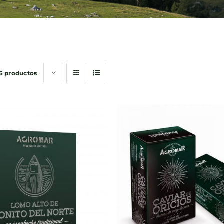
6 productos
DIR AL CARRITO
/
AÑADIR AL CARRITO
QUICK VIEW
QUICK VIEW