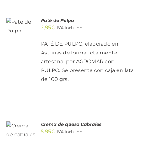
AÑADIR
Paté de Pulpo
AL
2,95
€
IVA incluido
CARRITO
/
DETALLES
PATÉ DE PULPO, elaborado en
Asturias de forma totalmente
artesanal por AGROMAR con
PULPO. Se presenta con caja en lata
de 100 grs.
AÑADIR
Crema de queso Cabrales
AL
5,95
€
IVA incluido
CARRITO
/