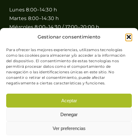
Lunes 8:00–14:30 h
Martes 8:00–14:30 h
Miércoles 8:00–14:30 / 17:00–20:00 h
Jueves 8:00–14:30 / 17:00–20:00 h
Gestionar consentimiento
Viernes 8:00–14:30 / 17:00–20:00 h
Para ofrecer las mejores experiencias, utilizamos tecnologías
Sábado 8:00–15:00 h
como las cookies para almacenar y/o acceder a la información
del dispositivo. El consentimiento de estas tecnologías nos
Domingo Cerrado
permitirá procesar datos como el comportamiento de
navegación o las identificaciones únicas en este sitio. No
consentir o retirar el consentimiento, puede afectar
negativamente a ciertas características y funciones.
Aceptar
© Copyright 2026 Pimienta y Perejil |
Aviso legal
-
Denegar
Política de privacidad
-
Condiciones generales de
venta
-
Política de cookies
| Sitio web desarrollado
Ver preferencias
por
+QueGusto S.C.