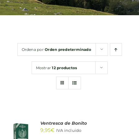
Bebidas
Conservas
Ordena por
Orden predeterminado
Cestas
Mostrar
12 productos
Sin gluten
Contacto
Ventresca de Bonito
AÑADIR
9,95
€
AL
IVA incluido
CARRITO