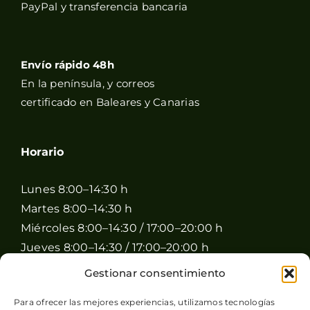
PayPal y transferencia bancaria
Envío rápido 48h
En la península, y correos
certificado en Baleares y Canarias
Horario
Lunes 8:00–14:30 h
Martes 8:00–14:30 h
Miércoles 8:00–14:30 / 17:00–20:00 h
Jueves 8:00–14:30 / 17:00–20:00 h
Viernes 8:00–14:30 / 17:00–20:00 h
Gestionar consentimiento
Sábado 8:00–15:00 h
Para ofrecer las mejores experiencias, utilizamos tecnologías
Domingo Cerrado