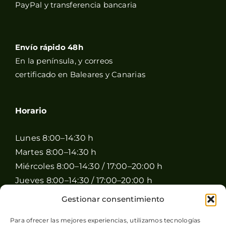
PayPal y transferencia bancaria
Envío rápido 48h
En la península, y correos
certificado en Baleares y Canarias
Horario
Lunes 8:00–14:30 h
Martes 8:00–14:30 h
Miércoles 8:00–14:30 / 17:00–20:00 h
Jueves 8:00–14:30 / 17:00–20:00 h
Viernes 8:00–14:30 / 17:00–20:00 h
Gestionar consentimiento
Sábado 8:00–15:00 h
Para ofrecer las mejores experiencias, utilizamos tecnologías
Domingo Cerrado