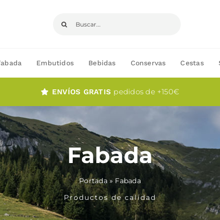
Buscar:
Fabada
Embutidos
Bebidas
Conservas
Cestas
pedidos de +150€
ENVÍOS GRATIS
Fabada
Portada
»
Fabada
Productos de calidad