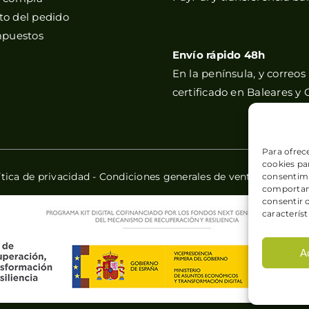
o del pedido
mpuestos
Envío rápido 48h
En la península, y correos
certificado en Baleares y 
Para ofrec
cookies par
ítica de privacidad
-
Condiciones generales de venta
-
Política
consentimi
comportami
consentir 
característ
A