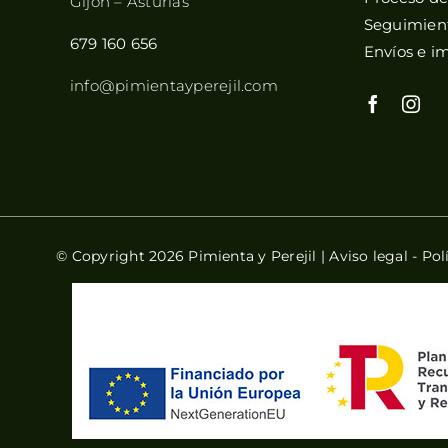
Gijón – Asturias
Seguimient
679 160 656
Envíos e i
info@pimientayperejil.com
© Copyright 2026 Pimienta y Perejil |
Aviso legal
-
Pol