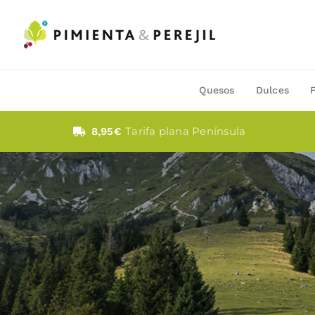
Saltar
al
contenido
Quesos
Dulces
Tarifa plana Península
8,95€