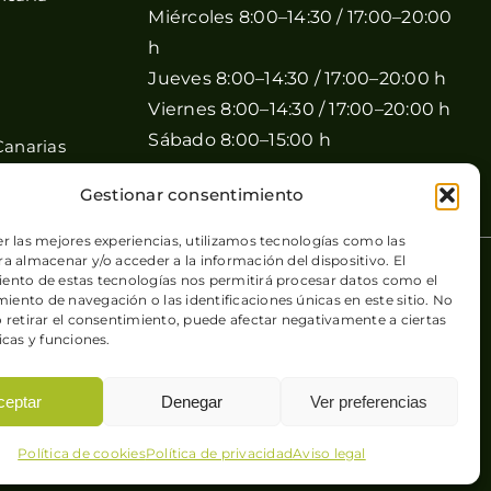
Miércoles 8:00–14:30 / 17:00–20:00
h
Jueves 8:00–14:30 / 17:00–20:00 h
Viernes 8:00–14:30 / 17:00–20:00 h
Sábado 8:00–15:00 h
Canarias
Domingo Cerrado
Gestionar consentimiento
er las mejores experiencias, utilizamos tecnologías como las
a almacenar y/o acceder a la información del dispositivo. El
 de cookies
| Sitio web desarrollado por
+QueGusto S.C.
ento de estas tecnologías nos permitirá procesar datos como el
ento de navegación o las identificaciones únicas en este sitio. No
o retirar el consentimiento, puede afectar negativamente a ciertas
icas y funciones.
ceptar
Denegar
Ver preferencias
Política de cookies
Política de privacidad
Aviso legal