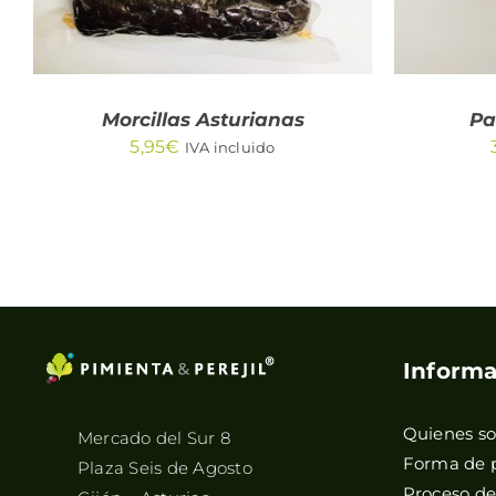
Morcillas Asturianas
Pa
5,95
€
IVA incluido
Informa
Quienes s
Mercado del Sur 8
Forma de 
Plaza Seis de Agosto
Proceso d