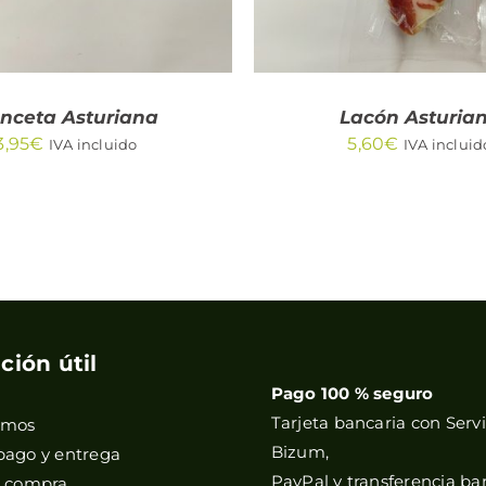
nceta Asturiana
Lacón Asturia
3,95
€
5,60
€
IVA incluido
IVA incluid
ción útil
Pago 100 % seguro
Tarjeta bancaria con Servi
omos
Bizum,
pago y entrega
PayPal y transferencia ba
e compra