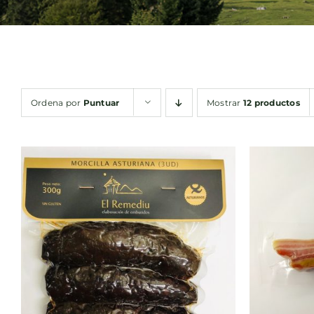
Ordena por
Puntuar
Mostrar
12 productos
AÑADIR AL CARRITO
/
AÑA
QUICK VIEW