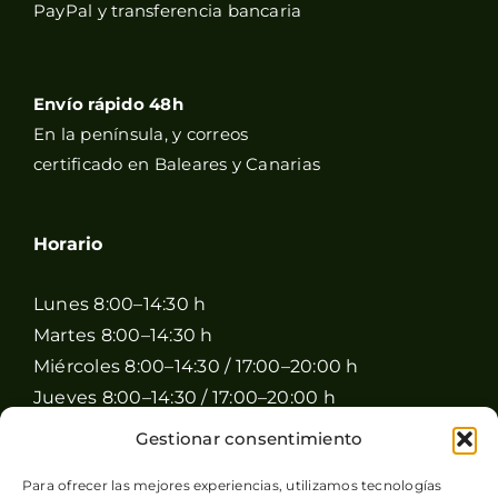
PayPal y transferencia bancaria
Envío rápido 48h
En la península, y correos
certificado en Baleares y Canarias
Horario
Lunes 8:00–14:30 h
Martes 8:00–14:30 h
Miércoles 8:00–14:30 / 17:00–20:00 h
Jueves 8:00–14:30 / 17:00–20:00 h
Viernes 8:00–14:30 / 17:00–20:00 h
Gestionar consentimiento
Sábado 8:00–15:00 h
Para ofrecer las mejores experiencias, utilizamos tecnologías
Domingo Cerrado