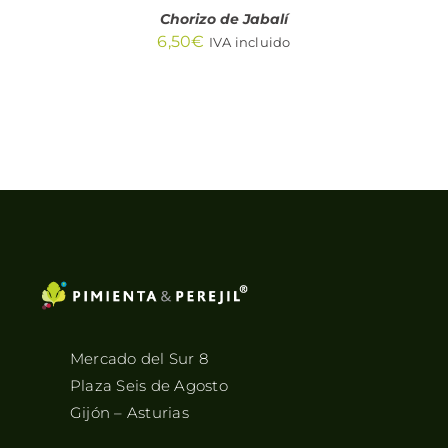
Chorizo de Jabalí
6,50
€
IVA incluido
Mercado del Sur 8
Plaza Seis de Agosto
Gijón – Asturias