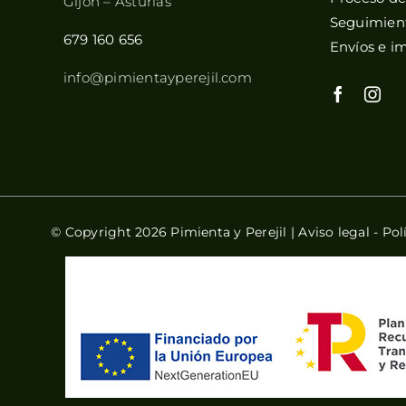
Gijón – Asturias
Seguimient
679 160 656
Envíos e i
info@pimientayperejil.com
© Copyright 2026 Pimienta y Perejil |
Aviso legal
-
Pol