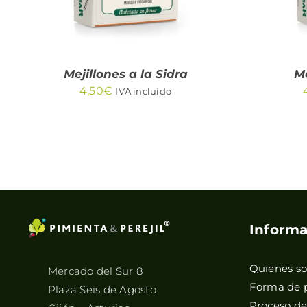
Mejillones a la Sidra
Me
4,50
€
IVA incluido
Informa
Quienes s
Mercado del Sur 8
Forma de 
Plaza Seis de Agosto
Proceso d