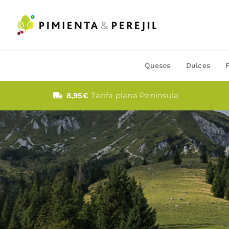
Saltar
al
contenido
Quesos
Dulces
Tarifa plana Península
8,95€