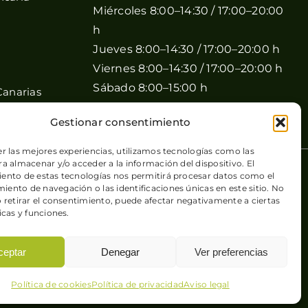
Miércoles 8:00–14:30 / 17:00–20:00
h
Jueves 8:00–14:30 / 17:00–20:00 h
Viernes 8:00–14:30 / 17:00–20:00 h
Sábado 8:00–15:00 h
Canarias
Domingo Cerrado
Gestionar consentimiento
er las mejores experiencias, utilizamos tecnologías como las
a almacenar y/o acceder a la información del dispositivo. El
 de cookies
| Sitio web desarrollado por
+QueGusto S.C.
ento de estas tecnologías nos permitirá procesar datos como el
ento de navegación o las identificaciones únicas en este sitio. No
o retirar el consentimiento, puede afectar negativamente a ciertas
icas y funciones.
ceptar
Denegar
Ver preferencias
Política de cookies
Política de privacidad
Aviso legal