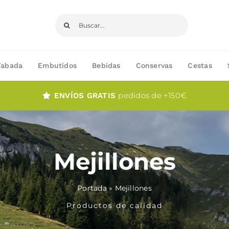
Buscar:
Fabada
Embutidos
Bebidas
Conservas
Cestas
pedidos de +150€
ENVÍOS GRATIS
Mejillones
Portada
»
Mejillones
Productos de calidad