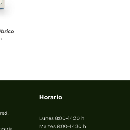
ábrico
o
Horario
red,
Lunes 8:00–14:30 h
Martes 8:00–14:30 h
ncaria