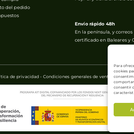
o del pedido
mpuestos
Envío rápido 48h
En la península, y correos
certificado en Baleares y 
Para ofrec
cookies par
ítica de privacidad
-
Condiciones generales de venta
-
Política
consentimi
comportami
consentir 
característ
A