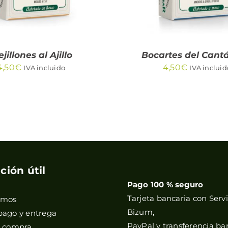
jillones al Ajillo
Bocartes del Cant
4,50
€
4,50
€
IVA incluido
IVA incluid
ción útil
Pago 100 % seguro
Tarjeta bancaria con Servi
omos
Bizum,
pago y entrega
PayPal y transferencia ba
e compra