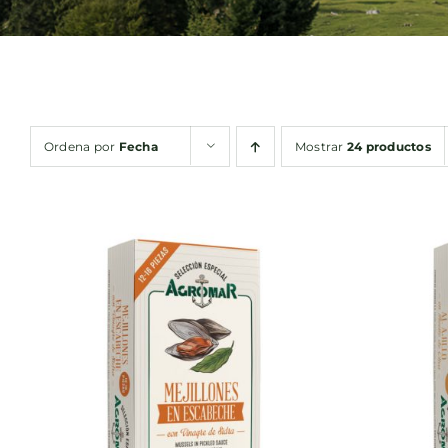
Ordena por
Fecha
Mostrar
24 productos
AÑADIR AL CARRITO
/
AÑA
QUICK VIEW