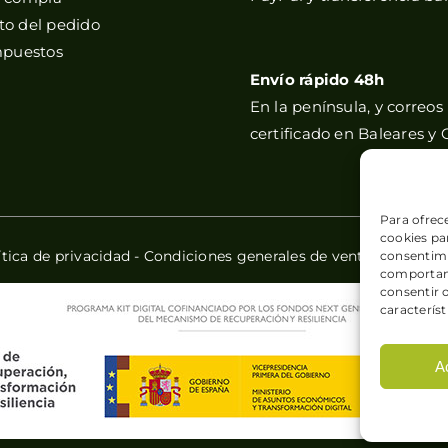
o del pedido
mpuestos
Envío rápido 48h
En la península, y correos
certificado en Baleares y 
Para ofrec
cookies par
ítica de privacidad
-
Condiciones generales de venta
-
Política
consentimi
comportami
consentir 
característ
A