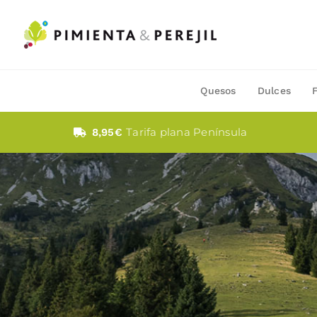
Saltar
al
contenido
Quesos
Dulces
Tarifa plana Península
8,95€