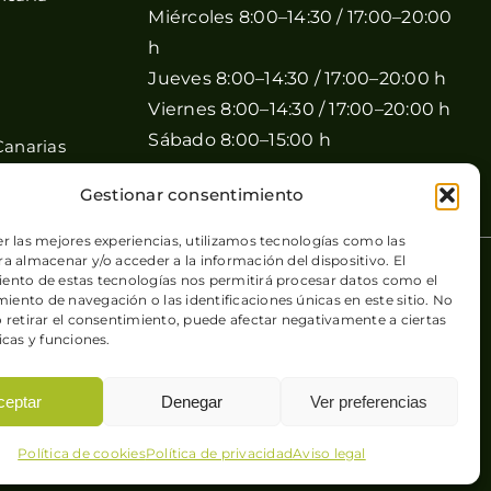
Miércoles 8:00–14:30 / 17:00–20:00
h
Jueves 8:00–14:30 / 17:00–20:00 h
Viernes 8:00–14:30 / 17:00–20:00 h
Sábado 8:00–15:00 h
Canarias
Domingo Cerrado
Gestionar consentimiento
er las mejores experiencias, utilizamos tecnologías como las
a almacenar y/o acceder a la información del dispositivo. El
 de cookies
| Sitio web desarrollado por
+QueGusto S.C.
ento de estas tecnologías nos permitirá procesar datos como el
ento de navegación o las identificaciones únicas en este sitio. No
o retirar el consentimiento, puede afectar negativamente a ciertas
icas y funciones.
ceptar
Denegar
Ver preferencias
Política de cookies
Política de privacidad
Aviso legal