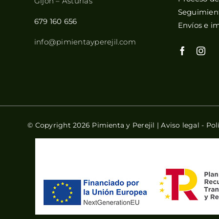
Gijón – Asturias
Seguimient
679 160 656
Envíos e i
info@pimientayperejil.com
© Copyright 2026 Pimienta y Perejil |
Aviso legal
-
Pol