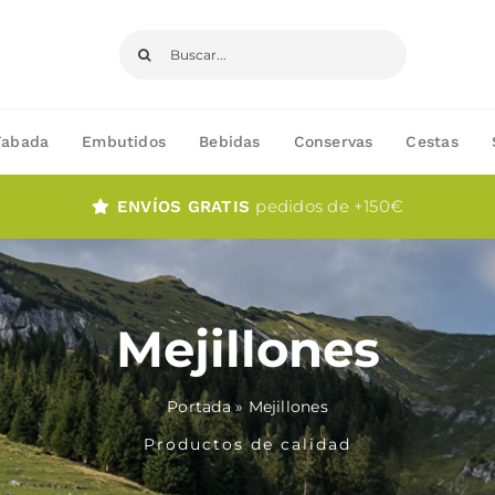
Buscar:
Fabada
Embutidos
Bebidas
Conservas
Cestas
pedidos de +150€
ENVÍOS GRATIS
Mejillones
Portada
»
Mejillones
Productos de calidad