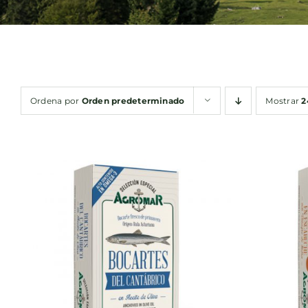
Ordena por
Orden predeterminado
Mostrar
2
AÑADIR AL CARRITO
/
AÑA
QUICK VIEW