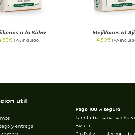
illones a la Sidra
Mejillones al Aji
4,50
€
4,50
€
IVA incluido
IVA incluid
ción útil
Pago 100 % seguro
Tarjeta bancaria con Servi
omos
Bizum,
pago y entrega
PayPal y transferencia ba
e compra