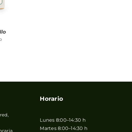
llo
o
Horario
red,
Lunes 8:00–14:30 h
Martes 8:00–14:30 h
ncaria