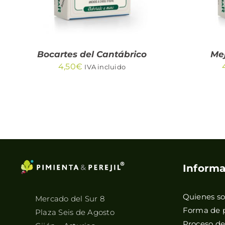
Bocartes del Cantábrico
Mej
4,50
€
IVA incluido
Informa
Quienes s
Mercado del Sur 8
Forma de 
Plaza Seis de Agosto
Proceso d