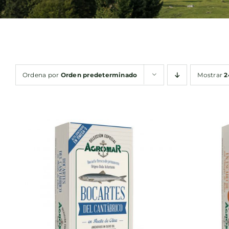
Ordena por
Orden predeterminado
Mostrar
2
AÑADIR AL CARRITO
/
AÑA
QUICK VIEW