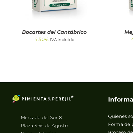
Bocartes del Cantábrico
Mej
4,50
€
IVA incluido
Informa
Quienes s
Mercado del Sur 8
Forma de 
Plaza Seis de Agosto
Proceso d