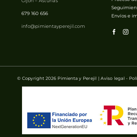
Gijón – Asturias
Seguimient
679 160 656
Envíos e i
info@pimientayperejil.com
© Copyright 2026 Pimienta y Perejil |
Aviso legal
-
Pol