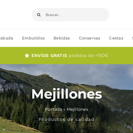
Buscar:
Fabada
Embutidos
Bebidas
Conservas
Cestas
pedidos de +150€
ENVÍOS GRATIS
Mejillones
Portada
»
Mejillones
Productos de calidad