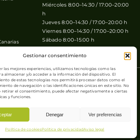
Miércoles 8:00–14:30 / 17:00–20:00
h
Jueves 8:00–14:30 / 17:00–20:00 h
Viernes 8:00–14:30 / 17:00–20:00 h
Sábado 8:00–15:00 h
Canarias
Domingo Cerrado
Gestionar consentimiento
er las mejores experiencias, utilizamos tecnologías como las
a almacenar y/o acceder a la información del dispositivo. El
 de cookies
| Sitio web desarrollado por
+QueGusto S.C.
ento de estas tecnologías nos permitirá procesar datos como el
ento de navegación o las identificaciones únicas en este sitio. No
o retirar el consentimiento, puede afectar negativamente a ciertas
icas y funciones.
ceptar
Denegar
Ver preferencias
Política de cookies
Política de privacidad
Aviso legal