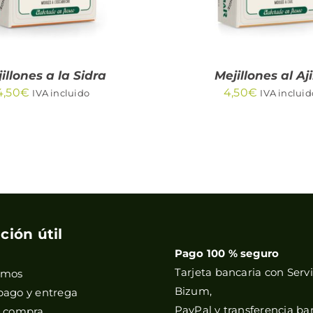
illones a la Sidra
Mejillones al Aji
4,50
€
4,50
€
IVA incluido
IVA incluid
ción útil
Pago 100 % seguro
Tarjeta bancaria con Servi
omos
Bizum,
pago y entrega
PayPal y transferencia ba
e compra