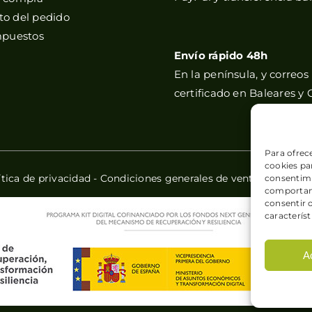
o del pedido
mpuestos
Envío rápido 48h
En la península, y correos
certificado en Baleares y 
Para ofrec
cookies par
ítica de privacidad
-
Condiciones generales de venta
-
Política
consentimi
comportami
consentir 
característ
A