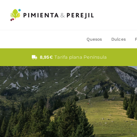
Saltar
al
contenido
Quesos
Dulces
Tarifa plana Península
8,95€