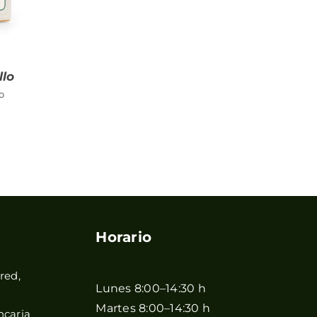
llo
o
Horario
red,
Lunes 8:00–14:30 h
Martes 8:00–14:30 h
ncaria