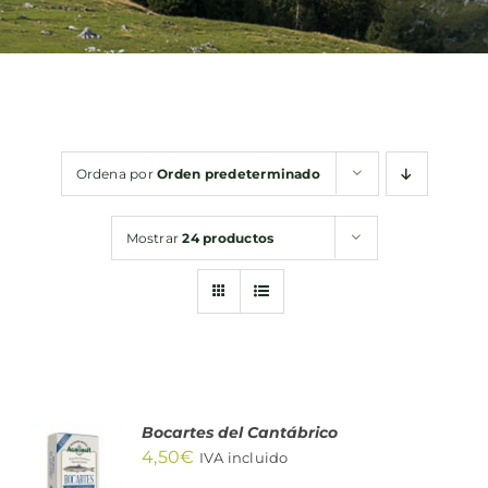
Bebidas
Conservas
Ordena por
Orden predeterminado
Cestas
Mostrar
24 productos
Sin gluten
Contacto
Bocartes del Cantábrico
AÑADIR
4,50
€
AL
IVA incluido
CARRITO