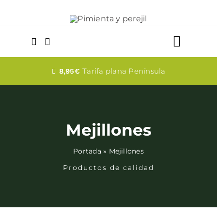
Saltar
al
contenido
Toggle
Naviga
Quesos
Tarifa plana Península
8,95€
Dulces
Mejillones
Fabada
Portada
»
Mejillones
Embutidos
Productos de calidad
Bebidas