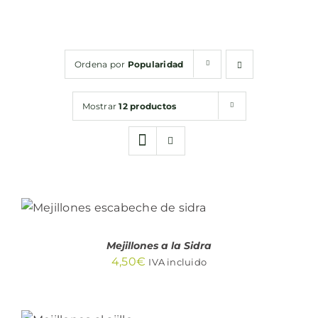
Conservas
Ordena por
Popularidad
Cestas
Mostrar
12 productos
Sin gluten
Contacto
AÑADIR AL CARRITO
/
DETALLES
Mejillones a la Sidra
4,50
€
IVA incluido
AÑADIR AL
CARRITO