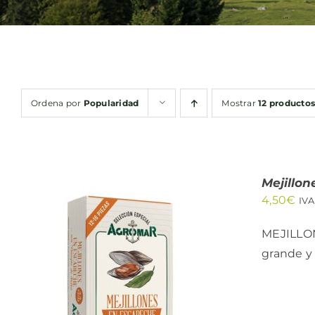
Ordena por
Popularidad
Mostrar
12 producto
Mejillon
4,50
€
IVA
MEJILLON
grande y 
AÑADIR AL CARRITO
/
QUICK VIEW