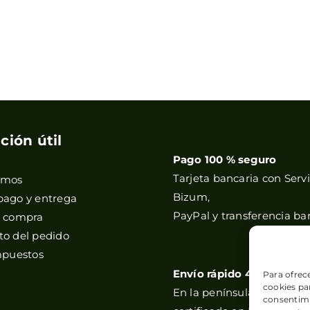
ción útil
Pago 100 % seguro
Tarjeta bancaria con Servi
omos
Bizum,
pago y entrega
PayPal y transferencia ba
e compra
o del pedido
mpuestos
Envío rápido 48h
Para ofrec
cookies par
En la península, y correos
consentimi