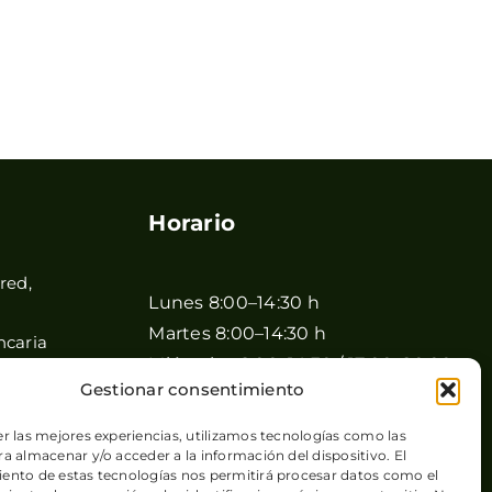
Horario
red,
Lunes 8:00–14:30 h
Martes 8:00–14:30 h
ncaria
Miércoles 8:00–14:30 / 17:00–20:00
Gestionar consentimiento
h
Jueves 8:00–14:30 / 17:00–20:00 h
er las mejores experiencias, utilizamos tecnologías como las
Viernes 8:00–14:30 / 17:00–20:00 h
a almacenar y/o acceder a la información del dispositivo. El
ento de estas tecnologías nos permitirá procesar datos como el
Sábado 8:00–15:00 h