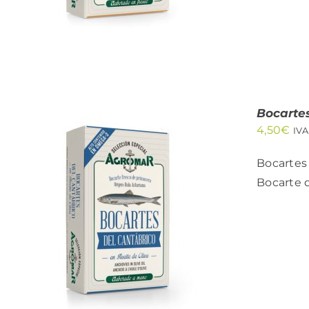
Bocartes
4,50
€
IVA
Bocartes 
Bocarte d
AÑADIR AL CARRITO
/
QUICK VIEW