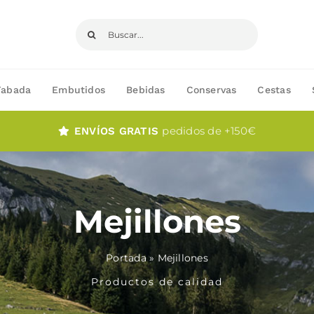
Buscar:
Fabada
Embutidos
Bebidas
Conservas
Cestas
pedidos de +150€
ENVÍOS GRATIS
Mejillones
Portada
»
Mejillones
Productos de calidad