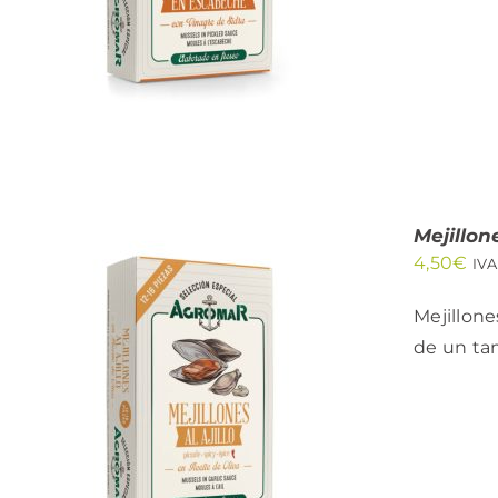
Mejillone
4,50
€
IVA
Mejillone
de un tam
AÑADIR AL CARRITO
/
QUICK VIEW