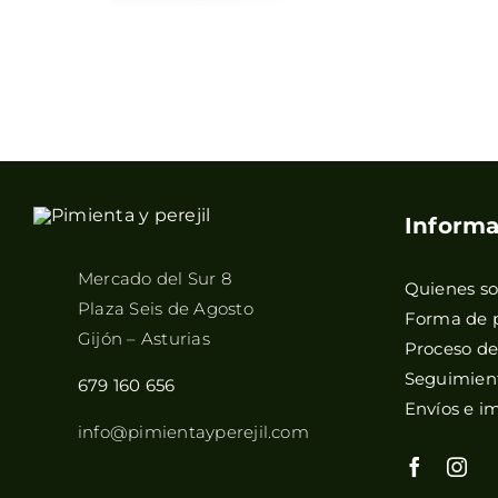
Informa
Mercado del Sur 8
Quienes s
Plaza Seis de Agosto
Forma de 
Gijón – Asturias
Proceso d
Seguimient
679 160 656
Envíos e i
info@pimientayperejil.com