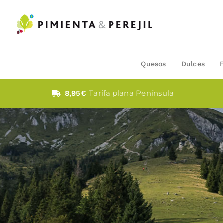
Saltar
al
contenido
Quesos
Dulces
Tarifa plana Península
8,95€