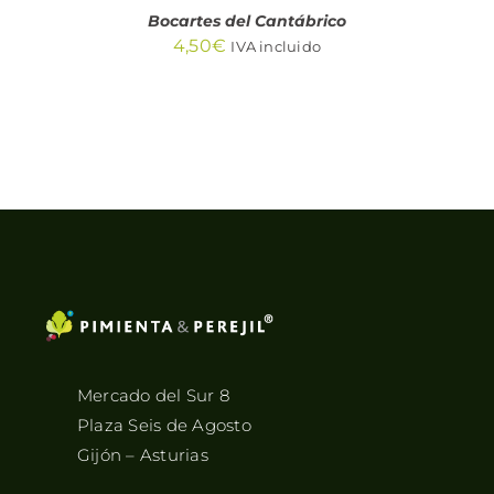
Bocartes del Cantábrico
4,50
€
IVA incluido
Mercado del Sur 8
Plaza Seis de Agosto
Gijón – Asturias