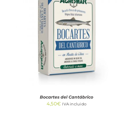
AÑADIR AL CARRITO
/
DETALLES
Bocartes del Cantábrico
4,50
€
IVA incluido