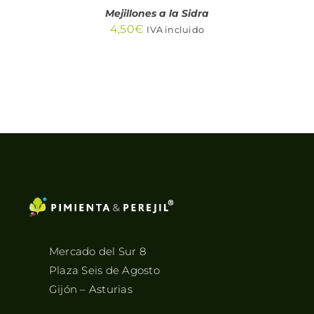
Mejillones a la Sidra
4,50
€
IVA incluido
Mercado del Sur 8
Plaza Seis de Agosto
Gijón – Asturias