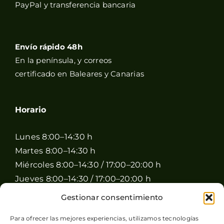
PayPal y transferencia bancaria
Envío rápido 48h
En la península, y correos
certificado en Baleares y Canarias
Horario
Lunes 8:00–14:30 h
Martes 8:00–14:30 h
Miércoles 8:00–14:30 / 17:00–20:00 h
Jueves 8:00–14:30 / 17:00–20:00 h
Viernes 8:00–14:30 / 17:00–20:00 h
Gestionar consentimiento
Sábado 8:00–15:00 h
Para ofrecer las mejores experiencias, utilizamos tecnologías
Domingo Cerrado