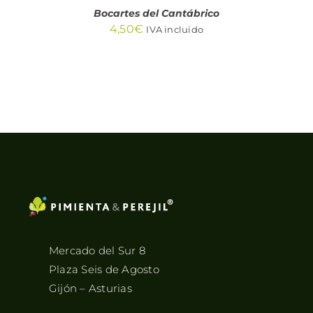
Bocartes del Cantábrico
4,50
€
IVA incluido
Mercado del Sur 8
Plaza Seis de Agosto
Gijón – Asturias