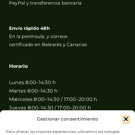
PayPal y transferencia bancaria
Envío rápido 48h
En la península, y correos
certificado en Baleares y Canarias
Horario
Lunes 8:00–14:30 h
Martes 8:00–14:30 h
Miércoles 8:00–14:30 / 17:00–20:00 h
Jueves 8:00–14:30 / 17:00–20:00 h
Viernes 8:00–14:30 / 17:00–20:00 h
Gestionar consentimiento
Sábado 8:00–15:00 h
Para ofrecer las mejores experiencias, utilizamos tecnologías
Domingo Cerrado