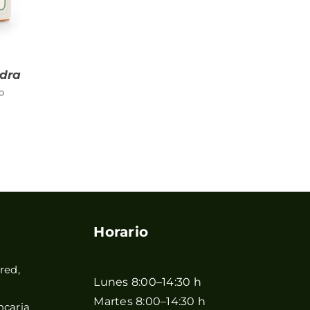
idra
o
Horario
red,
Lunes 8:00–14:30 h
Martes 8:00–14:30 h
ncaria