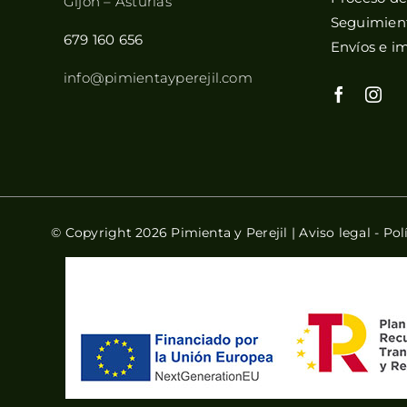
Gijón – Asturias
Seguimient
679 160 656
Envíos e i
info@pimientayperejil.com
© Copyright 2026 Pimienta y Perejil |
Aviso legal
-
Pol