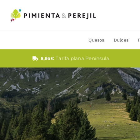
Saltar
al
contenido
Quesos
Dulces
Tarifa plana Península
8,95€