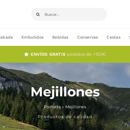
Buscar:
Fabada
Embutidos
Bebidas
Conservas
Cestas
pedidos de +150€
ENVÍOS GRATIS
Mejillones
Portada
»
Mejillones
Productos de calidad