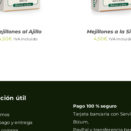
jillones al Ajillo
Mejillones a la S
4,50
€
4,50
€
IVA incluido
IVA incluid
ción útil
Pago 100 % seguro
Tarjeta bancaria con Servi
omos
Bizum,
pago y entrega
PayPal y transferencia ba
e compra