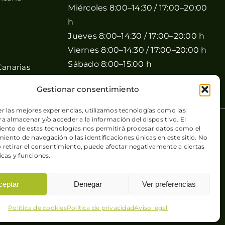
Miércoles 8:00–14:30 / 17:00–20:00
h
Jueves 8:00–14:30 / 17:00–20:00 h
Viernes 8:00–14:30 / 17:00–20:00 h
Sábado 8:00–15:00 h
Canarias
Domingo Cerrado
Gestionar consentimiento
er las mejores experiencias, utilizamos tecnologías como las
a almacenar y/o acceder a la información del dispositivo. El
 de cookies
| Sitio web desarrollado por
+QueGusto S.C.
ento de estas tecnologías nos permitirá procesar datos como el
ento de navegación o las identificaciones únicas en este sitio. No
o retirar el consentimiento, puede afectar negativamente a ciertas
icas y funciones.
ceptar
Denegar
Ver preferencias
Política de cookies
Política de privacidad
Aviso legal