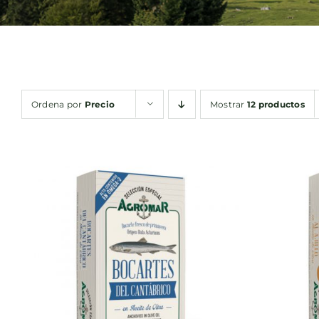
Ordena por
Precio
Mostrar
12 productos
AÑADIR AL CARRITO
/
AÑA
QUICK VIEW