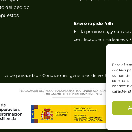
o del pedido
mpuestos
Envío rápido 48h
En la península, y correos
certificado en Baleares y 
Para ofrec
cookies par
ítica de privacidad
-
Condiciones generales de venta
-
Política
consentimi
comportami
consentir 
característ
A