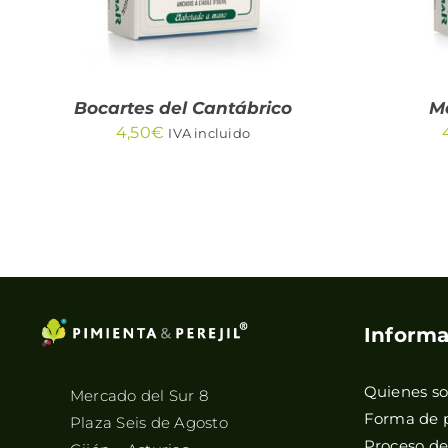
Bocartes del Cantábrico
Me
4,50
€
IVA incluido
Informa
Quienes s
Mercado del Sur 8
Forma de 
Plaza Seis de Agosto
Proceso d