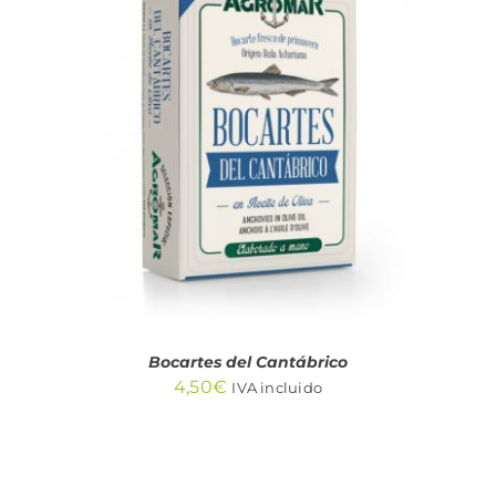
AÑADIR AL CARRITO
/
DETALLES
Bocartes del Cantábrico
4,50
€
IVA incluido