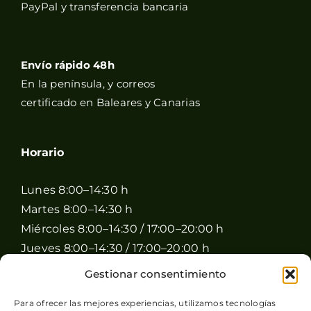
PayPal y transferencia bancaria
Envío rápido 48h
En la península, y correos
certificado en Baleares y Canarias
Horario
Lunes 8:00–14:30 h
Martes 8:00–14:30 h
Miércoles 8:00–14:30 / 17:00–20:00 h
Jueves 8:00–14:30 / 17:00–20:00 h
Viernes 8:00–14:30 / 17:00–20:00 h
Gestionar consentimiento
Sábado 8:00–15:00 h
Para ofrecer las mejores experiencias, utilizamos tecnologías
Domingo Cerrado