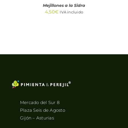
Mejillones a la Sidra
4,50
€
IVA incluido
Mercado del Sur 8
Plaza Seis de Agosto
Gijón – Asturias