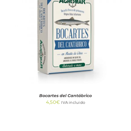
AÑADIR AL CARRITO
/
DETALLES
Bocartes del Cantábrico
4,50
€
IVA incluido