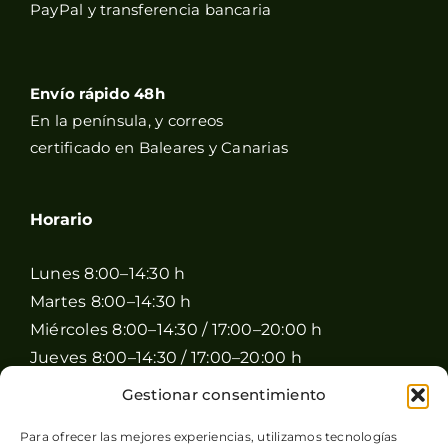
PayPal y transferencia bancaria
Envío rápido 48h
En la península, y correos
certificado en Baleares y Canarias
Horario
Lunes 8:00–14:30 h
Martes 8:00–14:30 h
Miércoles 8:00–14:30 / 17:00–20:00 h
Jueves 8:00–14:30 / 17:00–20:00 h
Viernes 8:00–14:30 / 17:00–20:00 h
Gestionar consentimiento
Sábado 8:00–15:00 h
Para ofrecer las mejores experiencias, utilizamos tecnologías
Domingo Cerrado