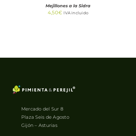
Mejillones a la Sidra
4,50
€
IVA incluido
Mercado del Sur 8
Plaza Seis de Agosto
Gijón – Asturias