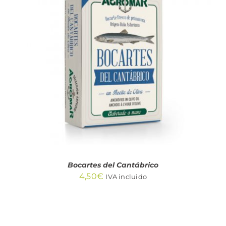
AÑADIR AL CARRITO
/
DETALLES
Bocartes del Cantábrico
4,50
€
IVA incluido