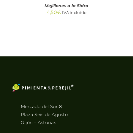
Mejillones a la Sidra
4,50
€
IVA incluido
Mercado del Sur 8
Plaza Seis de Agosto
Gijón – Asturias