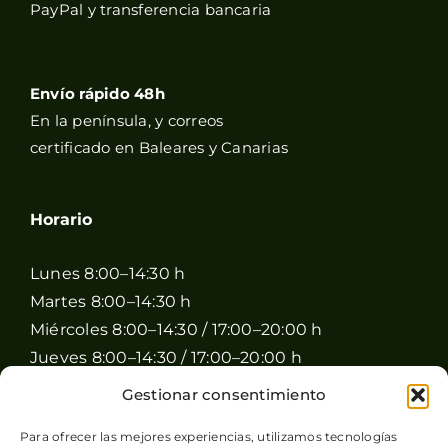
PayPal y transferencia bancaria
Envío rápido 48h
En la península, y correos
certificado en Baleares y Canarias
Horario
Lunes 8:00–14:30 h
Martes 8:00–14:30 h
Miércoles 8:00–14:30 / 17:00–20:00 h
Jueves 8:00–14:30 / 17:00–20:00 h
Viernes 8:00–14:30 / 17:00–20:00 h
Gestionar consentimiento
Sábado 8:00–15:00 h
Para ofrecer las mejores experiencias, utilizamos tecnologías
Domingo Cerrado