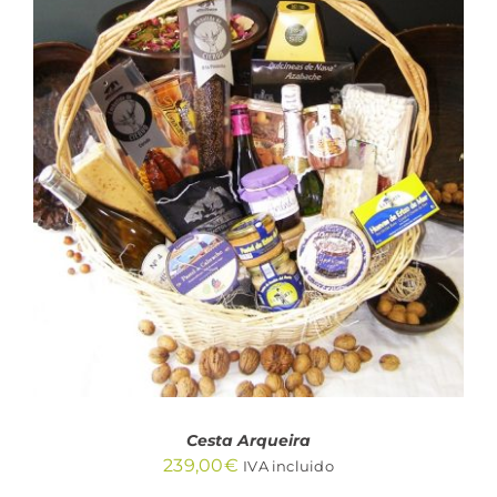
AÑADIR AL CARRITO
/
DETALLES
Cesta Arqueira
239,00
€
IVA incluido