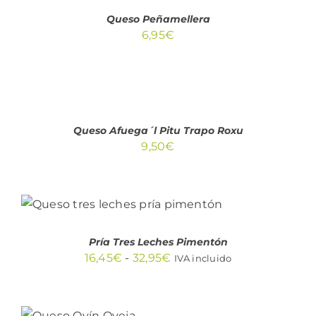
Queso Peñamellera
6,95
€
AÑADIR
AL
CARRITO
/
DETALLES
Queso Afuega´l Pitu Trapo Roxu
9,50
€
SELECCIONAR OPCIONES
ESTE
/
PRODUCTO
DETALLES
TIENE
Pría Tres Leches Pimentón
MÚLTIPLES
Rango
16,45
€
-
32,95
€
IVA incluido
VARIANTES.
LAS
de
OPCIONES
precios:
AÑADIR AL
SE
CARRITO
PUEDEN