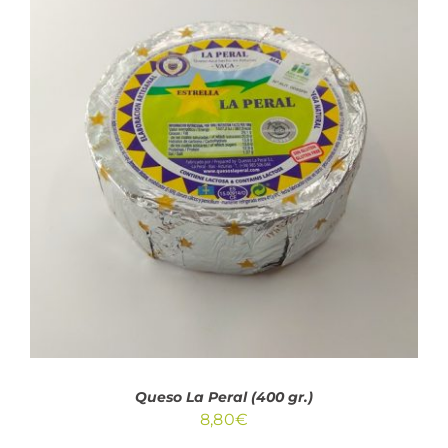
7,50€
hasta
38,85€
AÑADIR AL CARRITO
/
DETALLES
Queso La Peral (400 gr.)
8,80
€