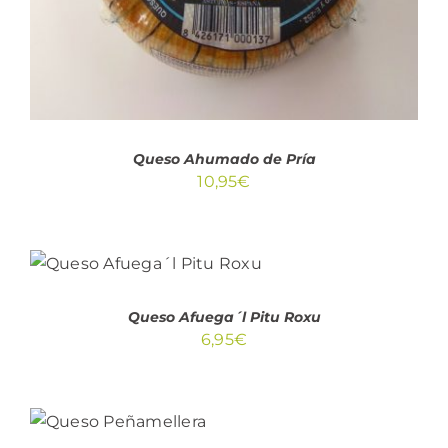
Queso Ahumado de Pría
10,95
€
AÑADIR AL CARRITO
/
DETALLES
Queso Afuega´l Pitu Roxu
6,95
€
AÑADIR AL
CARRITO
/
DETALLES