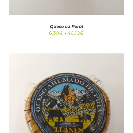
PUEDEN
ELEGIR
EN
LA
PÁGINA
Queso La Peral
DE
Rango
6,30
€
-
46,10
€
PRODUCTO
de
precios:
desde
6,30€
hasta
46,10€
AÑADIR AL CARRITO
/
DETALLES