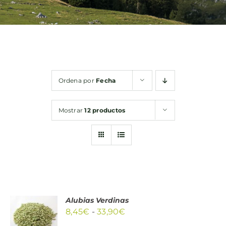
Bebidas
Conservas
Ordena por
Fecha
Cestas
Mostrar
12 productos
Sin gluten
Contacto
Alubias Verdinas
SELECCIONAR
Rango
8,45
€
-
33,90
€
OPCIONES
de
ESTE