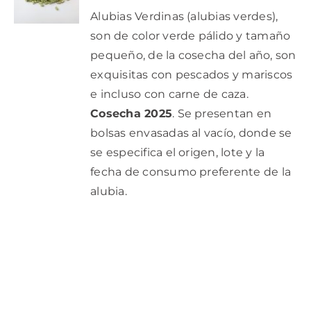
/
PRODUCTO
DETALLES
Alubias Verdinas (alubias verdes),
precios:
TIENE
son de color verde pálido y tamaño
desde
MÚLTIPLES
VARIANTES.
pequeño, de la cosecha del año, son
8,45€
LAS
exquisitas con pescados y mariscos
hasta
OPCIONES
SE
e incluso con carne de caza.
33,90€
PUEDEN
Cosecha 2025
. Se presentan en
ELEGIR
EN
bolsas envasadas al vacío, donde se
LA
se especifica el origen, lote y la
PÁGINA
DE
fecha de consumo preferente de la
PRODUCTO
alubia.