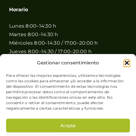
Horario
Lunes 8:00–14:30 h
Martes 8:00–14:30 h
Miércoles 8:00–14:30 / 17:00–20:00 h
Jueves 8:00–14:30 / 17:00–20:00 h
Viernes 8:00–14:30 / 17:00–20:00 h
Gestionar consentimiento
Sábado 8:00–15:00 h
Para ofrecer las mejores experiencias, utilizamos tecnologías
Domingo Cerrado
como las cookies para almacenar y/o acceder a la información
del dispositivo. El consentimiento de estas tecnologías nos
permitirá procesar datos como el comportamiento de
navegación o las identificaciones únicas en este sitio. No
consentir o retirar el consentimiento, puede afectar
negativamente a ciertas características y funciones.
Aceptar
© Copyright 2026 Pimienta y Perejil |
Aviso legal
-
Política de privacidad
-
Condiciones generales de