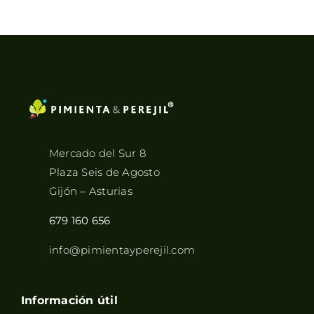
8,45€
hasta
33,90€
Mercado del Sur 8
Plaza Seis de Agosto
Gijón – Asturias
679 160 656
info@pimientayperejil.com
Información útil