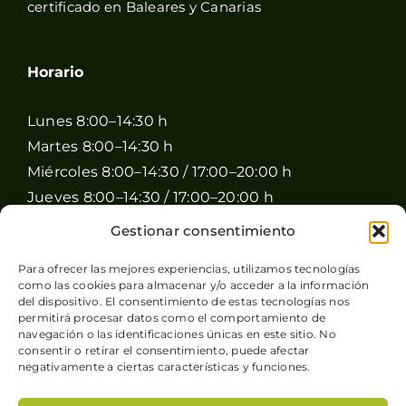
certificado en Baleares y Canarias
Horario
Lunes 8:00–14:30 h
Martes 8:00–14:30 h
Miércoles 8:00–14:30 / 17:00–20:00 h
Jueves 8:00–14:30 / 17:00–20:00 h
Viernes 8:00–14:30 / 17:00–20:00 h
Gestionar consentimiento
Sábado 8:00–15:00 h
Para ofrecer las mejores experiencias, utilizamos tecnologías
Domingo Cerrado
como las cookies para almacenar y/o acceder a la información
del dispositivo. El consentimiento de estas tecnologías nos
permitirá procesar datos como el comportamiento de
navegación o las identificaciones únicas en este sitio. No
consentir o retirar el consentimiento, puede afectar
negativamente a ciertas características y funciones.