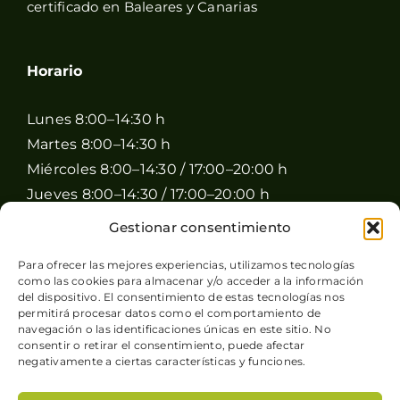
certificado en Baleares y Canarias
Horario
Lunes 8:00–14:30 h
Martes 8:00–14:30 h
Miércoles 8:00–14:30 / 17:00–20:00 h
Jueves 8:00–14:30 / 17:00–20:00 h
Viernes 8:00–14:30 / 17:00–20:00 h
Gestionar consentimiento
Sábado 8:00–15:00 h
Para ofrecer las mejores experiencias, utilizamos tecnologías
Domingo Cerrado
como las cookies para almacenar y/o acceder a la información
del dispositivo. El consentimiento de estas tecnologías nos
permitirá procesar datos como el comportamiento de
navegación o las identificaciones únicas en este sitio. No
consentir o retirar el consentimiento, puede afectar
negativamente a ciertas características y funciones.