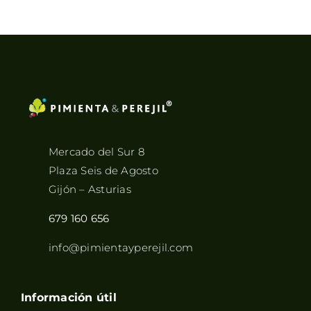
8,45€
hasta
33,90€
Mercado del Sur 8
Plaza Seis de Agosto
Gijón – Asturias
679 160 656
info@pimientayperejil.com
Información útil