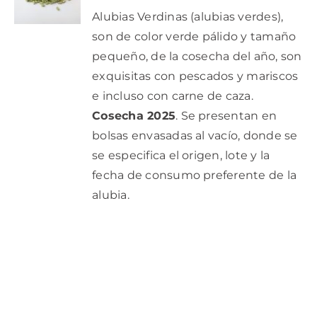
/
PRODUCTO
DETALLES
Alubias Verdinas (alubias verdes),
precios:
TIENE
son de color verde pálido y tamaño
desde
MÚLTIPLES
VARIANTES.
pequeño, de la cosecha del año, son
8,45€
LAS
exquisitas con pescados y mariscos
hasta
OPCIONES
SE
e incluso con carne de caza.
33,90€
PUEDEN
Cosecha 2025
. Se presentan en
ELEGIR
EN
bolsas envasadas al vacío, donde se
LA
se especifica el origen, lote y la
PÁGINA
DE
fecha de consumo preferente de la
PRODUCTO
alubia.