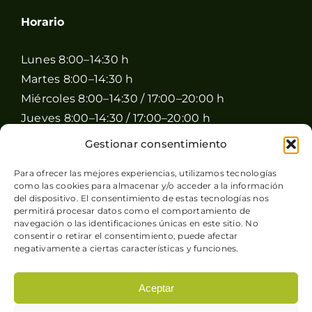
Horario
Lunes 8:00–14:30 h
Martes 8:00–14:30 h
Miércoles 8:00–14:30 / 17:00–20:00 h
Jueves 8:00–14:30 / 17:00–20:00 h
Viernes 8:00–14:30 / 17:00–20:00 h
Gestionar consentimiento
Sábado 8:00–15:00 h
Para ofrecer las mejores experiencias, utilizamos tecnologías
Domingo Cerrado
como las cookies para almacenar y/o acceder a la información
del dispositivo. El consentimiento de estas tecnologías nos
permitirá procesar datos como el comportamiento de
navegación o las identificaciones únicas en este sitio. No
consentir o retirar el consentimiento, puede afectar
negativamente a ciertas características y funciones.
Aceptar
© Copyright 2026 Pimienta y Perejil |
Aviso legal
-
Política de privacidad
-
Condiciones generales de