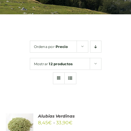
Bebidas
Conservas
Ordena por
Precio
Cestas
Mostrar
12 productos
Sin gluten
Contacto
Alubias Verdinas
SELECCIONAR
Rango
8,45
€
-
33,90
€
OPCIONES
de
ESTE