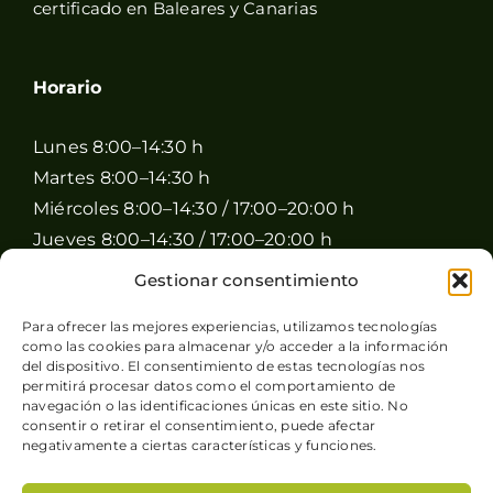
certificado en Baleares y Canarias
Horario
Lunes 8:00–14:30 h
Martes 8:00–14:30 h
Miércoles 8:00–14:30 / 17:00–20:00 h
Jueves 8:00–14:30 / 17:00–20:00 h
Viernes 8:00–14:30 / 17:00–20:00 h
Gestionar consentimiento
Sábado 8:00–15:00 h
Para ofrecer las mejores experiencias, utilizamos tecnologías
Domingo Cerrado
como las cookies para almacenar y/o acceder a la información
del dispositivo. El consentimiento de estas tecnologías nos
permitirá procesar datos como el comportamiento de
navegación o las identificaciones únicas en este sitio. No
consentir o retirar el consentimiento, puede afectar
negativamente a ciertas características y funciones.