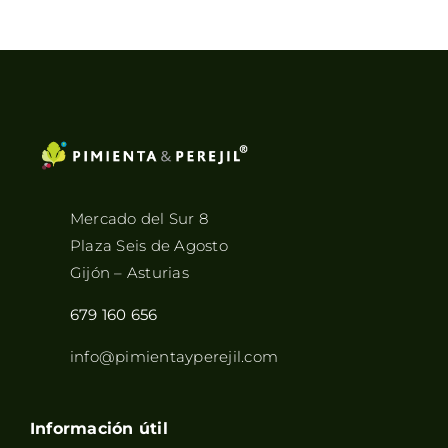
8,45€
hasta
33,90€
Mercado del Sur 8
Plaza Seis de Agosto
Gijón – Asturias
679 160 656
info@pimientayperejil.com
Información útil