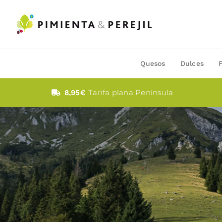
Saltar
al
contenido
Quesos
Dulces
Tarifa plana Península
8,95€