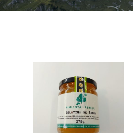
/
AÑADIR AL CARRITO
/
QUICK VIEW