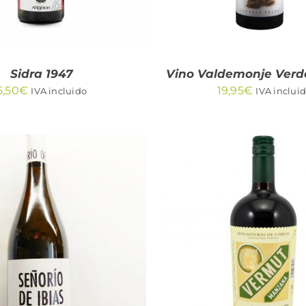
Sidra 1947
Vino Valdemonje Verd
5,50
€
19,95
€
IVA incluido
IVA inclui
DIR AL CARRITO
/
AÑADIR AL CARRITO
QUICK VIEW
QUICK VIEW