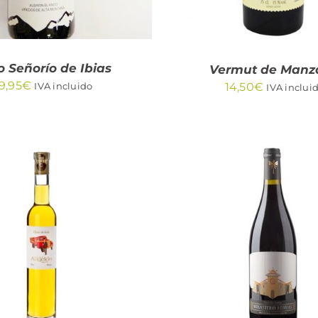
o Señorío de Ibias
Vermut de Manz
9,95
€
14,50
€
IVA incluido
IVA inclui
DIR AL CARRITO
/
AÑADIR AL CARRITO
QUICK VIEW
QUICK VIEW