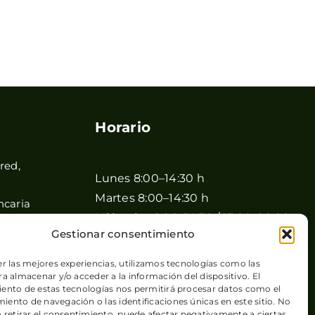
Horario
red,
Lunes 8:00–14:30 h
Martes 8:00–14:30 h
ncaria
Miércoles 8:00–14:30 / 17:00–20:00
Gestionar consentimiento
h
Jueves 8:00–14:30 / 17:00–20:00 h
er las mejores experiencias, utilizamos tecnologías como las
Viernes 8:00–14:30 / 17:00–20:00 h
a almacenar y/o acceder a la información del dispositivo. El
ento de estas tecnologías nos permitirá procesar datos como el
Sábado 8:00–15:00 h
Canarias
ento de navegación o las identificaciones únicas en este sitio. No
o retirar el consentimiento, puede afectar negativamente a ciertas