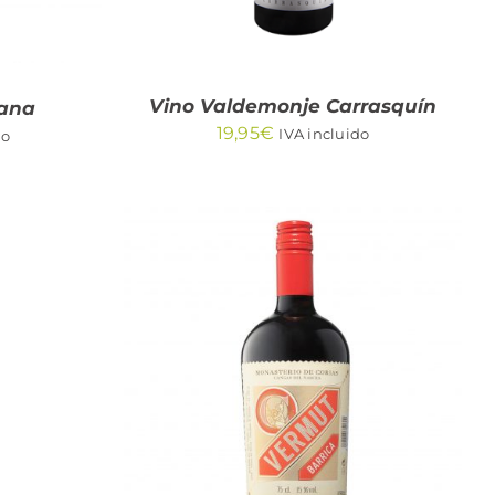
Vino Valdemonje Carrasquín
ana
19,95
€
IVA incluido
do
/
AÑADIR AL CARRITO
/
QUICK VIEW