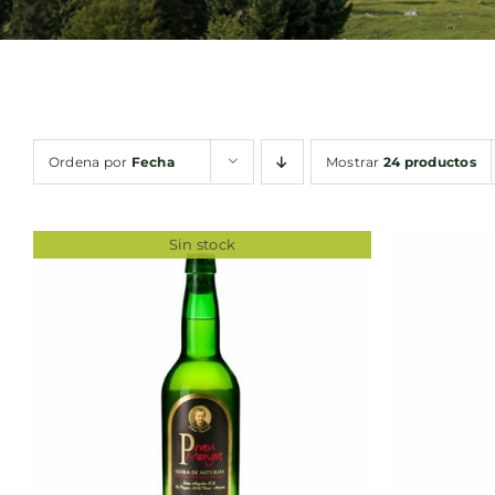
Ordena por
Fecha
Mostrar
24 productos
Sin stock
AÑA
QUICK VIEW