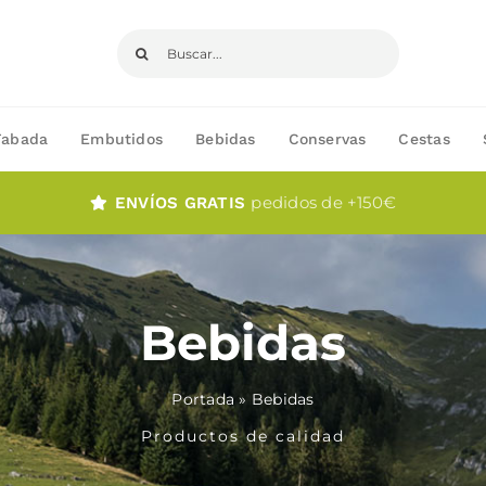
Buscar:
Fabada
Embutidos
Bebidas
Conservas
Cestas
pedidos de +150€
ENVÍOS GRATIS
Bebidas
Portada
»
Bebidas
Productos de calidad