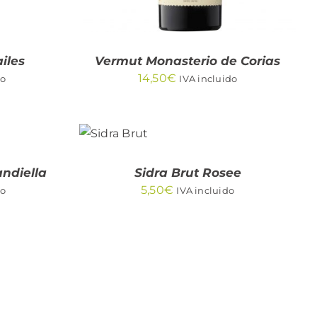
iles
Vermut Monasterio de Corias
14,50
€
do
IVA incluido
AÑADIR
AL
CARRITO
/
QUICK
andiella
Sidra Brut Rosee
VIEW
5,50
€
do
IVA incluido