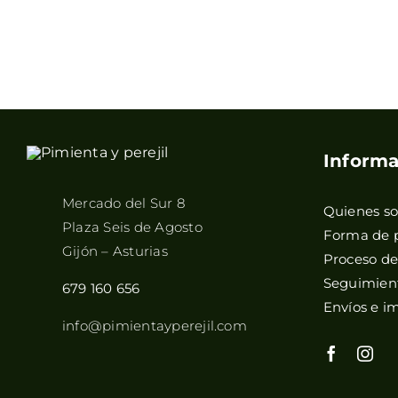
Informa
Mercado del Sur 8
Quienes s
Plaza Seis de Agosto
Forma de 
Gijón – Asturias
Proceso d
Seguimient
679 160 656
Envíos e i
info@pimientayperejil.com