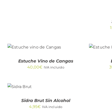
1
AÑADIR AL
AÑAD
CARRITO
/
/
QUICK VIEW
Estuche Vino de Cangas
40,00
€
3
IVA incluido
AÑADIR
AL
CARRITO
/
QUICK
Sidra Brut Sin Alcohol
VIEW
4,95
€
IVA incluido