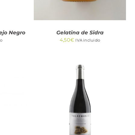
ejo Negro
Gelatina de Sidra
4,50
€
do
IVA incluido
AÑADIR AL CARRITO
/
/
QUICK VIEW