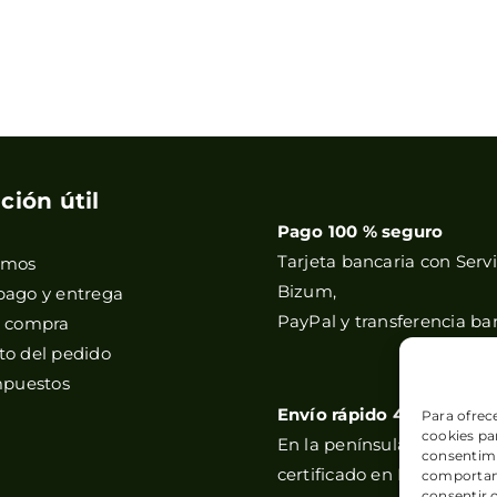
ción útil
Pago 100 % seguro
Tarjeta bancaria con Servi
omos
Bizum,
pago y entrega
PayPal y transferencia ba
e compra
o del pedido
mpuestos
Envío rápido 48h
Para ofrec
cookies par
En la península, y correos
consentimi
certificado en Baleares y 
comportami
consentir 