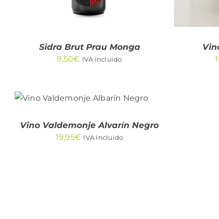
Sidra Brut Prau Monga
Vin
9,50
€
1
IVA incluido
AÑADIR AL CARRITO
/
QUICK VIEW
Vino Valdemonje Alvarín Negro
19,95
€
IVA incluido
AÑA