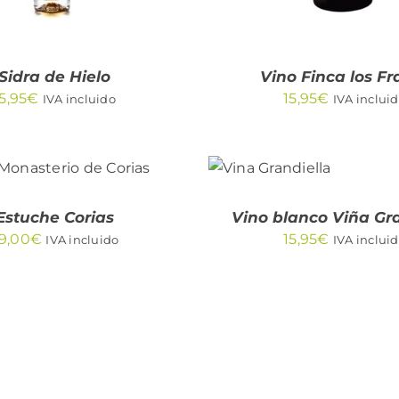
Sidra de Hielo
Vino Finca los Fra
5,95
€
15,95
€
IVA incluido
IVA inclui
AÑADIR
AL
IR AL CARRITO
CARRITO
QUICK VIEW
/
QUICK
Estuche Corias
Vino blanco Viña Gr
VIEW
9,00
€
15,95
€
IVA incluido
IVA inclui