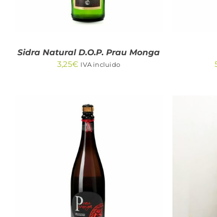
Sidra Natural D.O.P. Prau Monga
3,25
€
IVA incluido
AÑADIR AL CARRITO
/
AÑA
QUICK VIEW