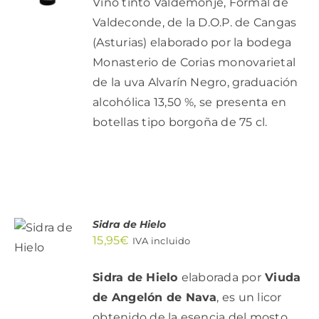
Vino tinto Valdemonje, Formal de
DETALLES
Valdeconde, de la D.O.P. de Cangas
(Asturias) elaborado por la bodega
Monasterio de Corias monovarietal
de la uva Alvarín Negro, graduación
alcohólica 13,50 %, se presenta en
botellas tipo borgoña de 75 cl.
AÑADIR
Sidra de Hielo
AL
15,95
€
IVA incluido
CARRITO
/
DETALLES
Sidra de Hielo
elaborada por
Viuda
de Angelón de Nava
, es un licor
obtenido de la esencia del mosto