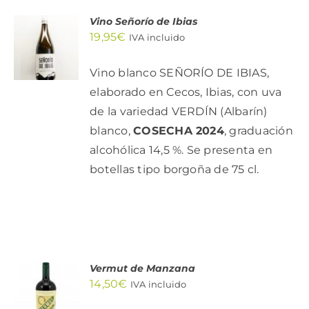
Vino Señorío de Ibias
AÑADIR
19,95
€
AL
IVA incluido
CARRITO
/
Vino blanco SEÑORÍO DE IBIAS,
DETALLES
elaborado en Cecos, Ibias, con uva
de la variedad VERDÍN (Albarín)
blanco,
COSECHA 2024
, graduación
alcohólica 14,5 %. Se presenta en
botellas tipo borgoña de 75 cl.
Vermut de Manzana
AÑADIR
14,50
€
AL
IVA incluido
CARRITO