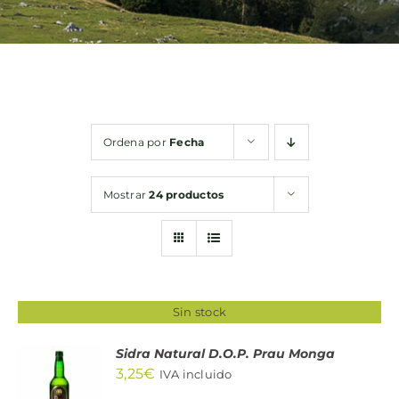
Bebidas
Conservas
Ordena por
Fecha
Cestas
Mostrar
24 productos
Sin gluten
Contacto
Sin stock
Sidra Natural D.O.P. Prau Monga
3,25
€
IVA incluido
DETALLES