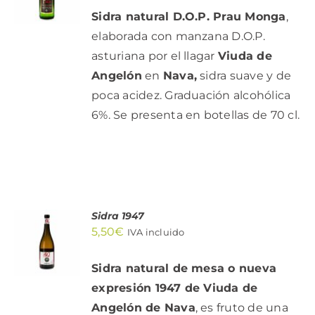
Sidra natural D.O.P. Prau Monga
,
elaborada con manzana D.O.P.
asturiana por el llagar
Viuda de
Angelón
en
Nava,
sidra suave y de
poca acidez. Graduación alcohólica
6%. Se presenta en botellas de 70 cl.
Sidra 1947
AÑADIR
5,50
€
AL
IVA incluido
CARRITO
/
Sidra natural de mesa o nueva
DETALLES
expresión 1947 de Viuda de
Angelón de Nava
, es fruto de una