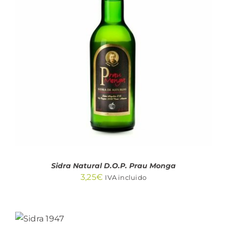
DETALLES
Sidra Natural D.O.P. Prau Monga
3,25
€
IVA incluido
AÑADIR
AL
CARRITO