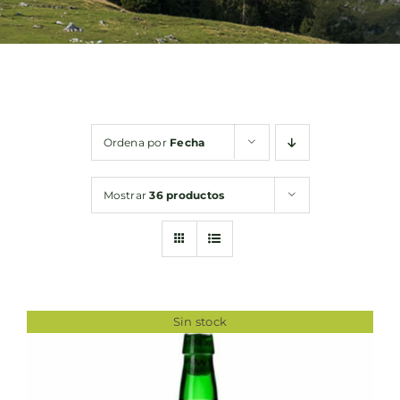
Bebidas
Conservas
Ordena por
Fecha
Cestas
Mostrar
36 productos
Sin gluten
Contacto
Sin stock