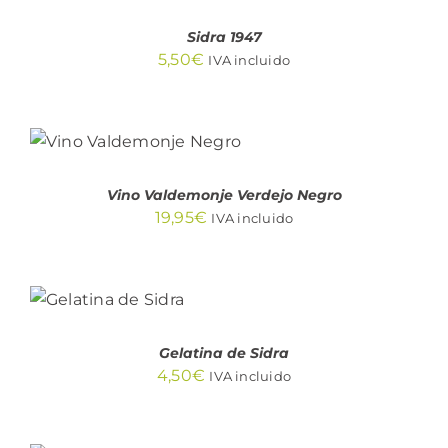
/
DETALLES
Sidra 1947
5,50
€
IVA incluido
AÑADIR AL
CARRITO
/
DETALLES
Vino Valdemonje Verdejo Negro
19,95
€
IVA incluido
AÑADIR
AL
CARRITO
/
DETALLES
Gelatina de Sidra
4,50
€
IVA incluido