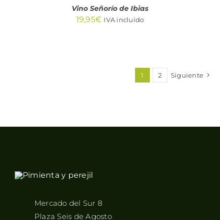
Vino Señorío de Ibias
19,95
€
IVA incluido
1
2
Siguiente
Mercado del Sur 8
Plaza Seis de Agosto