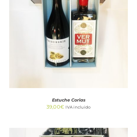
AÑADIR AL CARRITO
/
DETALLES
Estuche Corias
39,00
€
IVA incluido