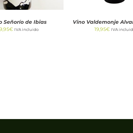
o Señorío de Ibias
Vino Valdemonje Alva
9,95
€
19,95
€
IVA incluido
IVA inclui