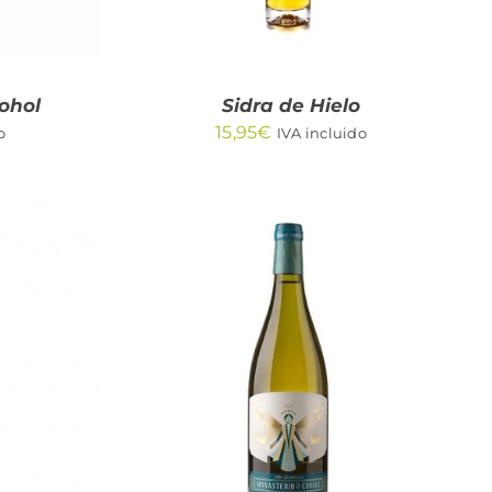
cohol
Sidra de Hielo
15,95
€
o
IVA incluido
AÑADIR AL CARRITO
/
/
QUICK VIEW