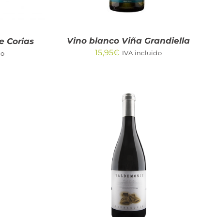
Vino blanco Viña Grandiella
e Corias
15,95
€
IVA incluido
do
/
AÑADIR AL CARRITO
/
QUICK VIEW