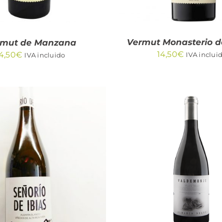
Vermut Monasterio d
rmut de Manzana
14,50
€
4,50
€
IVA inclui
IVA incluido
DIR AL CARRITO
/
AÑADIR AL CARRITO
QUICK VIEW
QUICK VIEW