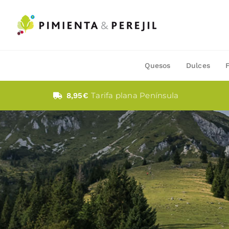
Saltar
al
contenido
Quesos
Dulces
Tarifa plana Península
8,95€