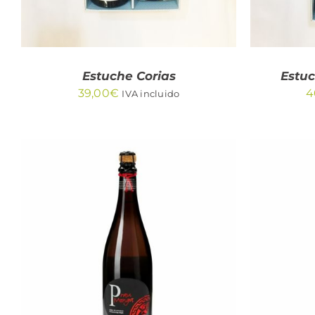
Estuche Corias
Estu
39,00
€
4
IVA incluido
AÑADIR AL CARRITO
/
AÑA
QUICK VIEW