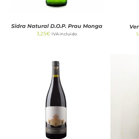
Sidra Natural D.O.P. Prau Monga
Ve
3,25
€
1
IVA incluido
AÑADIR AL CARRITO
/
AÑA
QUICK VIEW