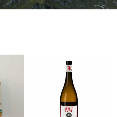
/
AÑADIR AL CARRITO
/
QUICK VIEW