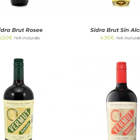
idra Brut Rosee
Sidra Brut Sin Al
5,50
€
4,95
€
IVA incluido
IVA incluid
AÑADIR AL CARRITO
DIR AL CARRITO
/
QUICK VIEW
QUICK VIEW