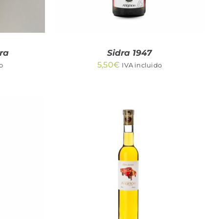
ra
Sidra 1947
5,50
€
o
IVA incluido
/
AÑADIR AL CARRITO
/
QUICK VIEW