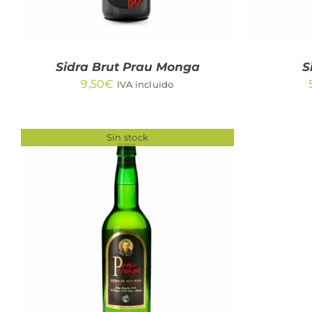
Sidra Brut Prau Monga
S
9,50
€
IVA incluido
Sin stock
AÑA
QUICK VIEW