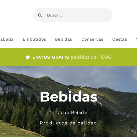
Buscar:
Fabada
Embutidos
Bebidas
Conservas
Cestas
pedidos de +150€
ENVÍOS GRATIS
Bebidas
Portada
»
Bebidas
Productos de calidad