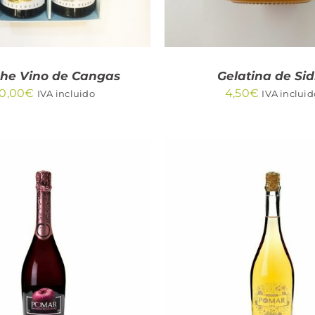
che Vino de Cangas
Gelatina de Sid
0,00
€
4,50
€
IVA incluido
IVA incluid
DIR AL CARRITO
/
AÑADIR AL CARRITO
QUICK VIEW
QUICK VIEW