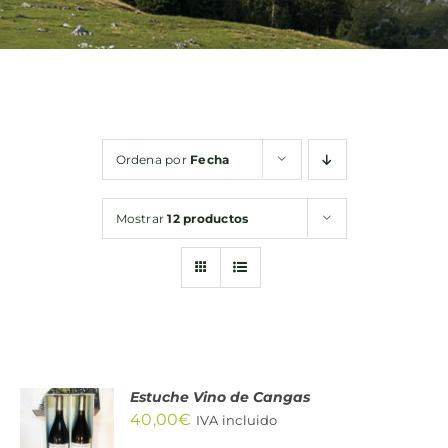
Bebidas
Conservas
Ordena por
Fecha
Cestas
Mostrar
12 productos
Sin gluten
Contacto
Estuche Vino de Cangas
AÑADIR
40,00
€
AL
IVA incluido
CARRITO