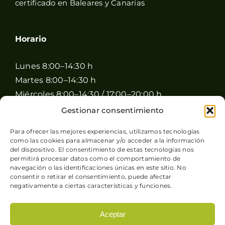
certificado en Baleares y Canarias
Horario
Lunes 8:00–14:30 h
Martes 8:00–14:30 h
Miércoles 8:00–14:30 / 17:00–20:00 h
Jueves 8:00–14:30 / 17:00–20:00 h
Gestionar consentimiento
Viernes 8:00–14:30 / 17:00–20:00 h
Para ofrecer las mejores experiencias, utilizamos tecnologías
Sábado 8:00–15:00 h
como las cookies para almacenar y/o acceder a la información
Domingo Cerrado
del dispositivo. El consentimiento de estas tecnologías nos
permitirá procesar datos como el comportamiento de
navegación o las identificaciones únicas en este sitio. No
consentir o retirar el consentimiento, puede afectar
negativamente a ciertas características y funciones.
Aceptar