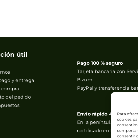
ción útil
Pago 100 % seguro
Tarjeta bancaria con Servi
omos
Bizum,
pago y entrega
PayPal y transferencia ba
e compra
o del pedido
mpuestos
Envío rápido 48h
Para ofrec
cookies par
En la península, y correos
consentimi
certificado en Baleares y 
comportami
consentir 