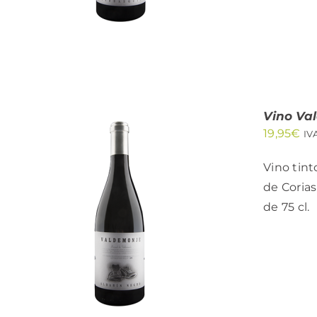
Vino Va
19,95
€
IV
Vino tint
de Corias
de 75 cl.
AÑADIR AL CARRITO
/
QUICK VIEW