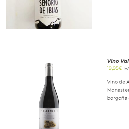
Vino Va
19,95
€
IV
Vino de A
Monasteri
borgoña d
AÑADIR AL CARRITO
/
QUICK VIEW