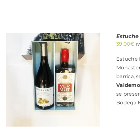
Estuche
39,00
€
I
Estuche 
Monasteri
barrica, 
AÑADIR AL CARRITO
/
QUICK VIEW
Valdemo
se presen
Bodega M