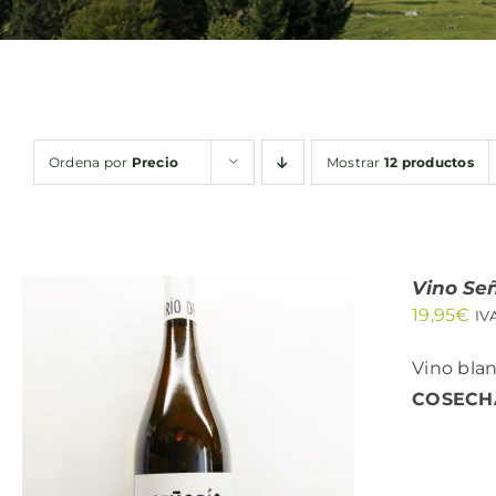
Ordena por
Precio
Mostrar
12 productos
Vino Señ
19,95
€
IV
Vino blan
COSECH
AÑADIR AL CARRITO
/
QUICK VIEW