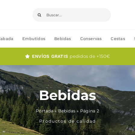
Buscar:
Fabada
Embutidos
Bebidas
Conservas
Cestas
pedidos de +150€
ENVÍOS GRATIS
Bebidas
Portada
»
Bebidas
»
Página 2
Productos de calidad