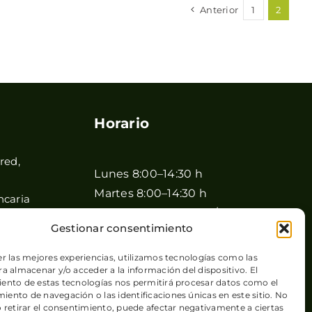
Anterior
1
2
Horario
red,
Lunes 8:00–14:30 h
Martes 8:00–14:30 h
ncaria
Miércoles 8:00–14:30 / 17:00–20:00
Gestionar consentimiento
h
Jueves 8:00–14:30 / 17:00–20:00 h
er las mejores experiencias, utilizamos tecnologías como las
a almacenar y/o acceder a la información del dispositivo. El
Viernes 8:00–14:30 / 17:00–20:00 h
ento de estas tecnologías nos permitirá procesar datos como el
Sábado 8:00–15:00 h
Canarias
ento de navegación o las identificaciones únicas en este sitio. No
o retirar el consentimiento, puede afectar negativamente a ciertas
Domingo Cerrado