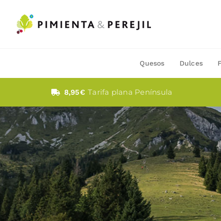
Saltar
al
contenido
Quesos
Dulces
Tarifa plana Península
8,95€