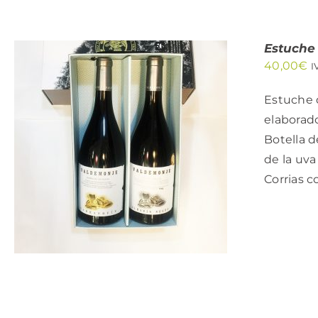
Estuche
40,00
€
I
Estuche d
elaborado
Botella d
AÑADIR AL CARRITO
/
QUICK VIEW
de la uva
Corrias c