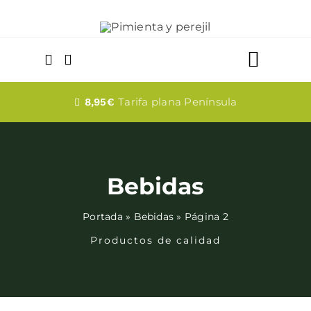
Saltar
al
contenido
Toggle
Naviga
Tarifa plana Península
Quesos
8,95€
Dulces
Bebidas
Fabada
Portada
»
Bebidas
»
Página 2
Embutidos
Productos de calidad
Bebidas