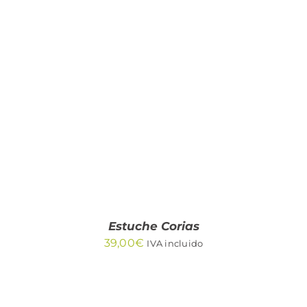
AÑADIR AL CARRITO
/
DETALLES
Estuche Corias
39,00
€
IVA incluido