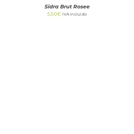
Sidra Brut Rosee
5,50
€
IVA incluido
AÑADIR AL CARRITO
/
DETALLES