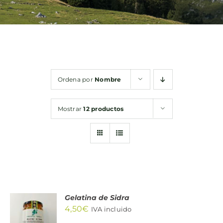
Bebidas
Conservas
Ordena por
Nombre
Cestas
Mostrar
12 productos
Sin gluten
Contacto
Gelatina de Sidra
AÑADIR
4,50
€
AL
IVA incluido
CARRITO